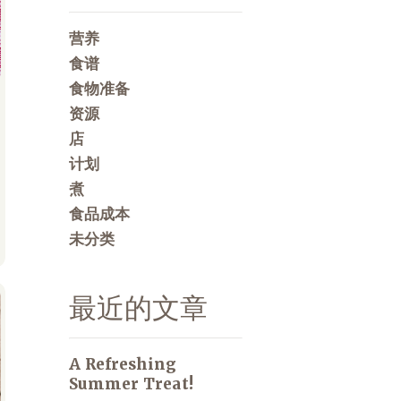
营养
食谱
食物准备
资源
店
计划
煮
食品成本
未分类
最近的文章
A Refreshing
Summer Treat!