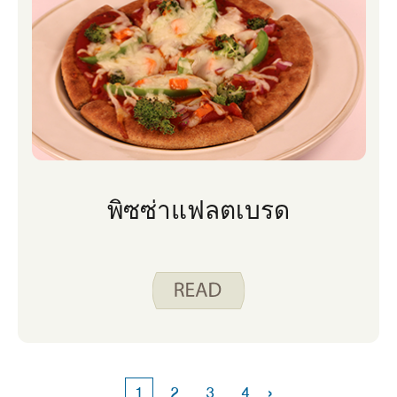
พิซซ่าแฟลตเบรด
›
1
2
3
4