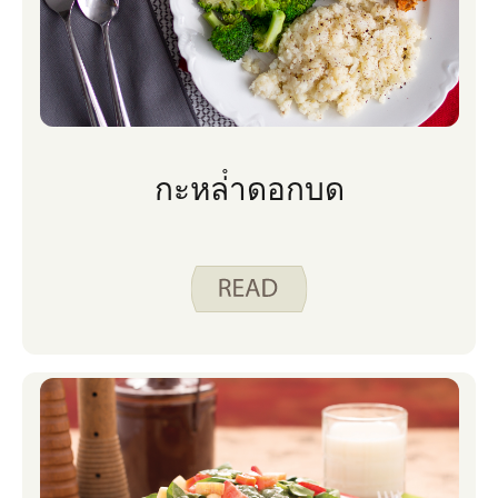
กะหล่ําดอกบด