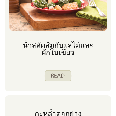
น้ําสลัดส้มกับผลไม้และ
ผักใบเขียว
กะหล่ําดอกย่าง