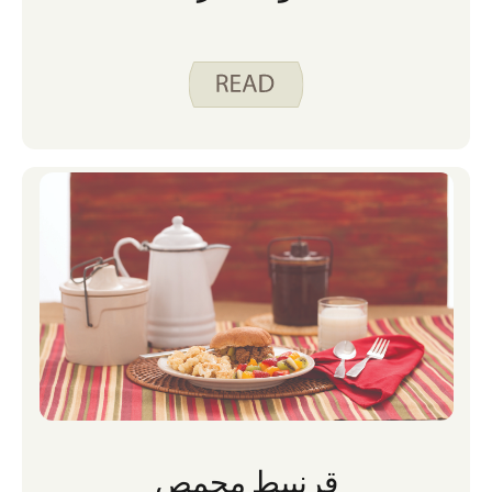
قرنبيط محمص