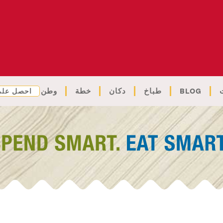
BLOG
طباخ
دكان
خطة
وطن
احصل على 