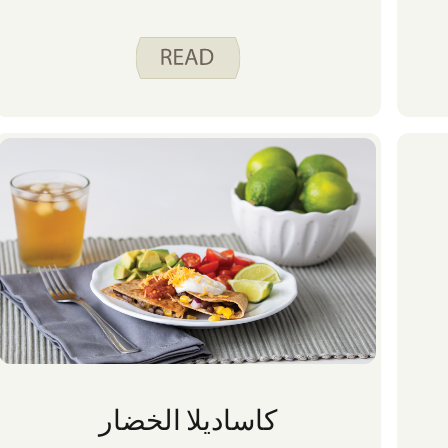
كاساديلا الخضار