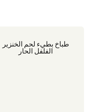
طباخ بطيء لحم الخنزير
الفلفل الحار