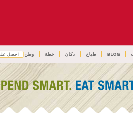
BLOG
طباخ
دكان
خطة
وطن
احصل على 