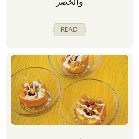
والخضر