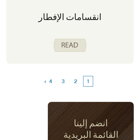
انقسامات الإفطار
›
4
3
2
1
انضم إلينا
القائمة البريدية