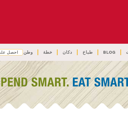
BLOG
طباخ
دكان
خطة
وطن
احصل على 