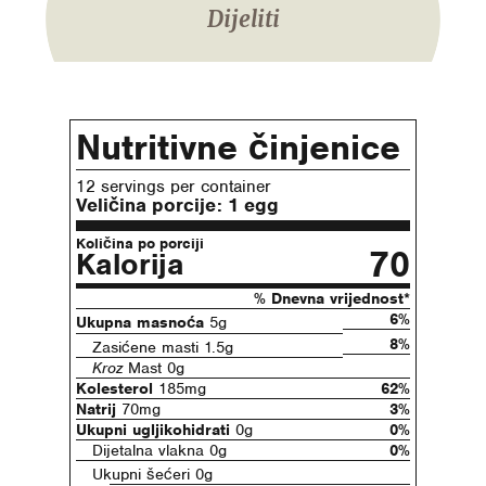
Dijeliti
Nutritivne činjenice
12 servings per container
Veličina porcije:
1 egg
Količina po porciji
70
Kalorija
% Dnevna vrijednost*
6%
Ukupna masnoća
5g
8%
Zasićene masti 1.5g
Kroz
Mast 0g
Kolesterol
185mg
62%
Natrij
70mg
3%
Ukupni ugljikohidrati
0g
0%
Dijetalna vlakna 0g
0%
Ukupni šećeri 0g