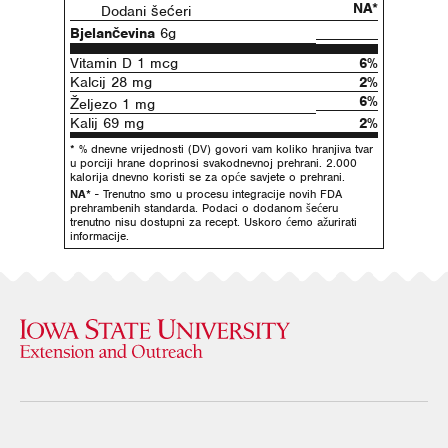
NA*
Dodani šećeri
Bjelančevina
6g
Vitamin D 1 mcg
6%
Kalcij 28 mg
2%
6%
Željezo 1 mg
Kalij 69 mg
2%
* % dnevne vrijednosti (DV) govori vam koliko hranjiva tvar
u porciji hrane doprinosi svakodnevnoj prehrani. 2.000
kalorija dnevno koristi se za opće savjete o prehrani.
NA*
- Trenutno smo u procesu integracije novih FDA
prehrambenih standarda. Podaci o dodanom šećeru
trenutno nisu dostupni za recept. Uskoro ćemo ažurirati
informacije.