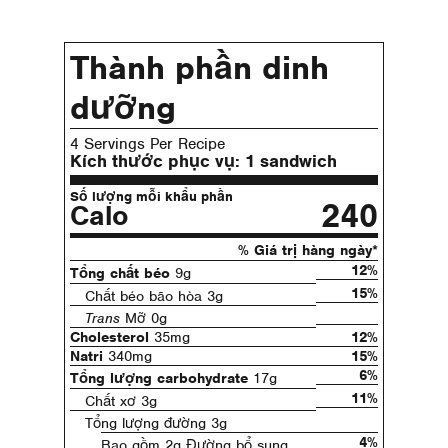
Thành phần dinh
dưỡng
4 Servings Per Recipe
Kích thước phục vụ:
1 sandwich
Số lượng mỗi khẩu phần
240
Calo
% Giá trị hàng ngày*
12%
Tổng chất béo
9g
15%
Chất béo bão hòa 3g
Trans
Mỡ 0g
Cholesterol
35mg
12%
Natri
340mg
15%
6%
Tổng lượng carbohydrate
17g
11%
Chất xơ 3g
Tổng lượng đường 3g
4%
Bao gồm 2g Đường bổ sung