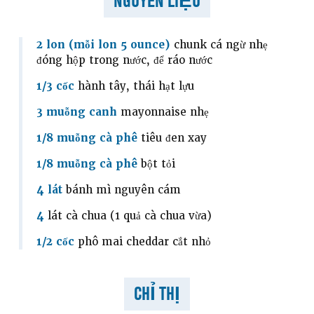
NGUYÊN LIỆU
2 lon (mỗi lon 5 ounce)
chunk cá ngừ nhẹ
đóng hộp trong nước, để ráo nước
1/3 cốc
hành tây, thái hạt lựu
3 muỗng canh
mayonnaise nhẹ
1/8 muỗng cà phê
tiêu đen xay
1/8 muỗng cà phê
bột tỏi
4 lát
bánh mì nguyên cám
4
lát cà chua (1 quả cà chua vừa)
1/2 cốc
phô mai cheddar cắt nhỏ
CHỈ THỊ