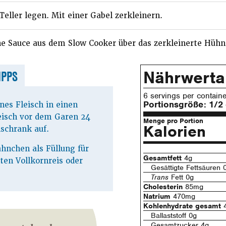
eller legen. Mit einer Gabel zerkleinern.
che Sauce aus dem Slow Cooker über das zerkleinerte Hüh
Nährwert
IPPS
6 servings per containe
Portionsgröße:
1/2
nes Fleisch in einen
eisch vor dem Garen 24
Menge pro Portion
Kalorien
schrank auf.
hnchen als Füllung für
Gesamtfett
4g
ten Vollkornreis oder
Gesättigte Fettsäuren 
Trans
Fett 0g
Cholesterin
85mg
Natrium
470mg
Kohlenhydrate gesamt
Ballaststoff 0g
Gesamtzucker 4g