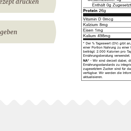
ezept drucken
Enthält 0g Zugesetz
Protein
26g
Vitamin D 0mcg
Kalzium 8mg
Eisen 1mg
igeben
Kalium 498mg
* Der % Tageswert (DV) gibt an, 
einer Portion Nahrung zu einer 
beiträgt. 2.000 Kalorien pro Ta
Ernährungsberatung verwendet.
NA*
- Wir sind derzeit dabei, 
Ernährungsstandards zu integrie
zugesetztem Zucker sind für da
verfügbar. Wir werden die Infor
aktualisieren.