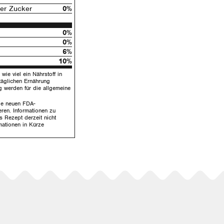
ter Zucker
0%
0%
0%
6%
10%
wie viel ein Nährstoff in
täglichen Ernährung
g werden für die allgemeine
die neuen FDA-
ren. Informationen zu
s Rezept derzeit nicht
mationen in Kürze