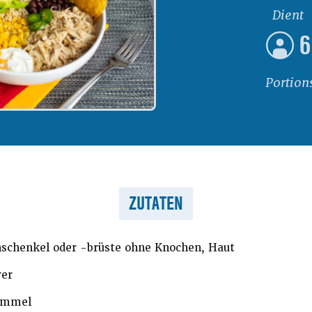
Dient
6
Portion
ZUTATEN
chenkel oder -brüste ohne Knochen, Haut
ver
ümmel