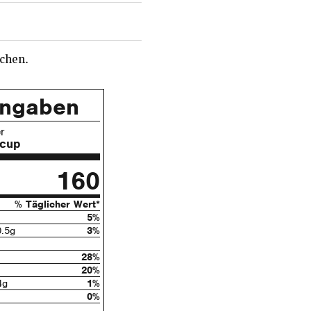
nchen.
angaben
r
 cup
160
% Täglicher Wert*
5%
0.5g
3%
28%
20%
4g
1%
0%