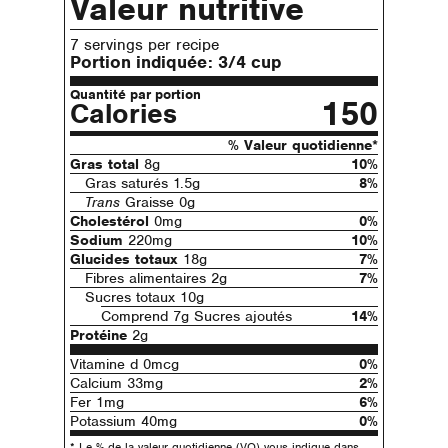
Valeur nutritive
7 servings per recipe
Portion indiquée:
3/4 cup
Quantité par portion
150
Calories
% Valeur quotidienne*
Gras total
8g
10%
Gras saturés 1.5g
8%
Trans
Graisse 0g
Cholestérol
0mg
0%
Sodium
220mg
10%
Glucides totaux
18g
7%
Fibres alimentaires 2g
7%
Sucres totaux 10g
Comprend 7g Sucres ajoutés
14%
Protéine
2g
Vitamine d 0mcg
0%
Calcium 33mg
2%
Fer 1mg
6%
Potassium 40mg
0%
* Le % de la valeur quotidienne (VQ) vous indique dans