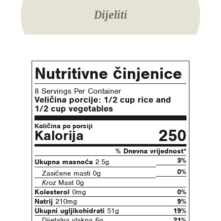
Dijeliti
Nutritivne činjenice
8 Servings Per Container
Veličina porcije:
1/2 cup rice and
1/2 cup vegetables
Količina po porciji
250
Kalorija
% Dnevna vrijednost*
3%
Ukupna masnoća
2.5g
0%
Zasićene masti 0g
Kroz
Mast 0g
Kolesterol
0mg
0%
Natrij
210mg
9%
Ukupni ugljikohidrati
51g
19%
Dijetalna vlakna 6g
21%