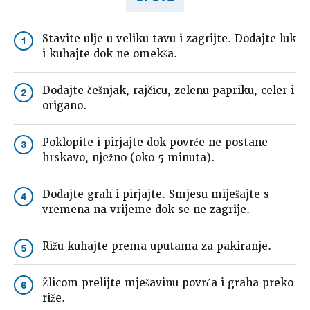
Stavite ulje u veliku tavu i zagrijte. Dodajte luk
1
i kuhajte dok ne omekša.
Dodajte češnjak, rajčicu, zelenu papriku, celer i
2
origano.
Poklopite i pirjajte dok povrće ne postane
3
hrskavo, nježno (oko 5 minuta).
Dodajte grah i pirjajte. Smjesu miješajte s
4
vremena na vrijeme dok se ne zagrije.
Rižu kuhajte prema uputama za pakiranje.
5
Žlicom prelijte mješavinu povrća i graha preko
6
riže.