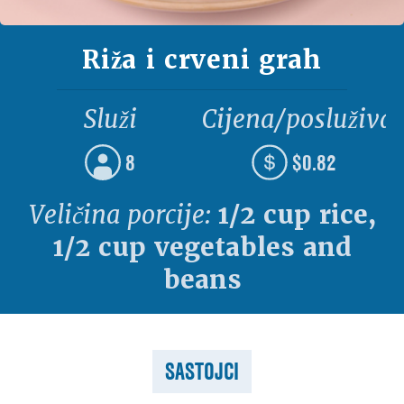
Riža i crveni grah
Služi
Cijena/posluživa
8
$0.82
Veličina porcije:
1/2 cup rice,
1/2 cup vegetables and
beans
SASTOJCI