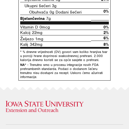
Ukupni šećeri 3g
0%
Obuhvaća 0g Dodani šećeri
Bjelančevina
7g
Vitamin D 0mcg
0%
Kalcij 22mg
2%
6%
Željezo 1mg
Kalij 342mg
8%
* % dnevne vrijednosti (DV) govori vam koliko hranjiva tvar
u porciji hrane doprinosi svakodnevnoj prehrani. 2.000
kalorija dnevno koristi se za opće savjete o prehrani.
NA*
- Trenutno smo u procesu integracije novih FDA
prehrambenih standarda. Podaci o dodanom šećeru
trenutno nisu dostupni za recept. Uskoro ćemo ažurirati
informacije.