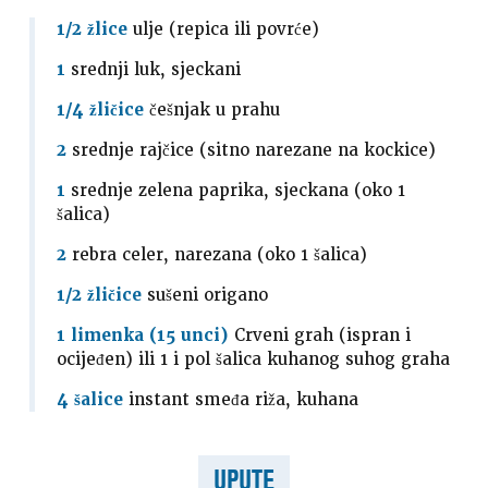
1/2 žlice
ulje (repica ili povrće)
1
srednji luk, sjeckani
1/4 žličice
češnjak u prahu
2
srednje rajčice (sitno narezane na kockice)
1
srednje zelena paprika, sjeckana (oko 1
šalica)
2
rebra celer, narezana (oko 1 šalica)
1/2 žličice
sušeni origano
1 limenka (15 unci)
Crveni grah (ispran i
ocijeđen) ili 1 i pol šalica kuhanog suhog graha
4 šalice
instant smeđa riža, kuhana
UPUTE