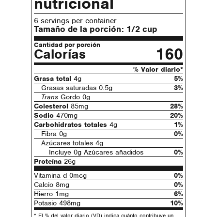
nutricional
6 servings per container
Tamaño de la porción:
1/2 cup
Cantidad por porción
160
Calorías
% Valor diario*
Grasa total
4g
5%
Grasas saturadas 0.5g
3%
Trans
Gordo 0g
Colesterol
85mg
28%
Sodio
470mg
20%
Carbohidratos totales
4g
1%
Fibra 0g
0%
Azúcares totales 4g
Incluye 0g Azúcares añadidos
0%
Proteína
26g
Vitamina d 0mcg
0%
Calcio 8mg
0%
Hierro 1mg
6%
Potasio 498mg
10%
* El % del valor diario (VD) indica cuánto contribuye un