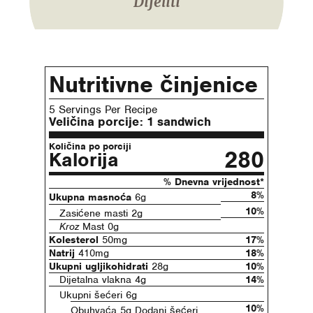
Dijeliti
Nutritivne činjenice
5 Servings Per Recipe
Veličina porcije:
1 sandwich
Količina po porciji
280
Kalorija
% Dnevna vrijednost*
8%
Ukupna masnoća
6g
10%
Zasićene masti 2g
Kroz
Mast 0g
Kolesterol
50mg
17%
Natrij
410mg
18%
Ukupni ugljikohidrati
28g
10%
Dijetalna vlakna 4g
14%
Ukupni šećeri 6g
10%
Obuhvaća 5g Dodani šećeri