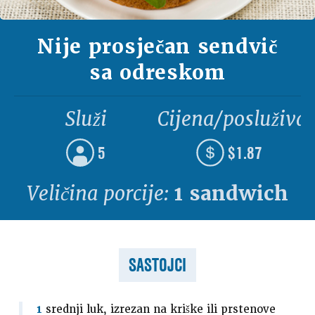
Nije prosječan sendvič
sa odreskom
Služi
Cijena/posluživa
5
$1.87
Veličina porcije:
1 sandwich
SASTOJCI
1
srednji luk, izrezan na kriške ili prstenove