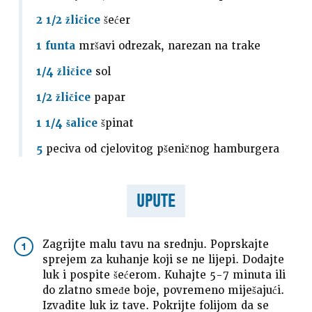
2 1/2 žličice
šećer
1 funta
mršavi odrezak, narezan na trake
1/4 žličice
sol
1/2 žličice
papar
1 1/4 šalice
špinat
5
peciva od cjelovitog pšeničnog hamburgera
UPUTE
Zagrijte malu tavu na srednju. Poprskajte
1
sprejem za kuhanje koji se ne lijepi. Dodajte
luk i pospite šećerom. Kuhajte 5-7 minuta ili
do zlatno smeđe boje, povremeno miješajući.
Izvadite luk iz tave. Pokrijte folijom da se