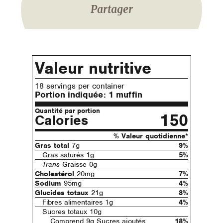
Partager
Valeur nutritive
18 servings per container
Portion indiquée:
1 muffin
Quantité par portion
150
Calories
% Valeur quotidienne*
Gras total
7g
9%
Gras saturés 1g
5%
Trans
Graisse 0g
Cholestérol
20mg
7%
Sodium
95mg
4%
Glucides totaux
21g
8%
Fibres alimentaires 1g
4%
Sucres totaux 10g
Comprend 9g Sucres ajoutés
18%