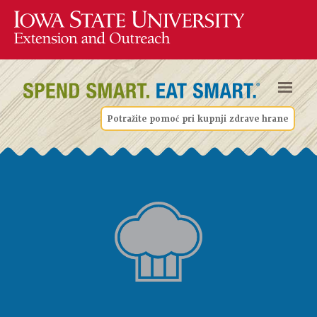
Potražite pomoć pri kupnji zdrave hrane