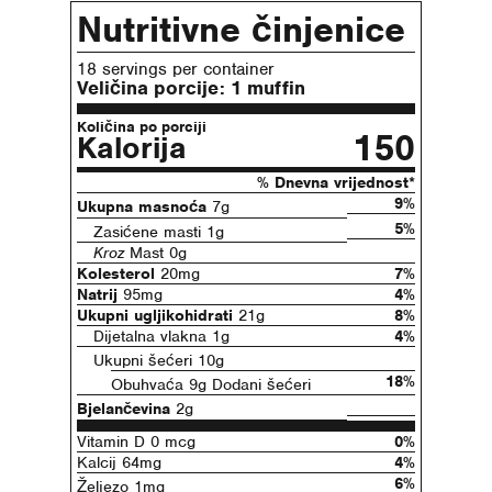
Nutritivne činjenice
18 servings per container
Veličina porcije:
1 muffin
Količina po porciji
150
Kalorija
% Dnevna vrijednost*
9%
Ukupna masnoća
7g
5%
Zasićene masti 1g
Kroz
Mast 0g
Kolesterol
20mg
7%
Natrij
95mg
4%
Ukupni ugljikohidrati
21g
8%
Dijetalna vlakna 1g
4%
Ukupni šećeri 10g
18%
Obuhvaća 9g Dodani šećeri
Bjelančevina
2g
Vitamin D 0 mcg
0%
Kalcij 64mg
4%
6%
Željezo 1mg