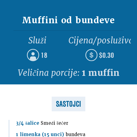
Muffini od bundeve
Služi
Cijena/posluživa
18
$0.30
Veličina porcije:
1 muffin
SASTOJCI
3/4 šalice
Smeđi šećer
1 limenka (15 unci)
bundeva