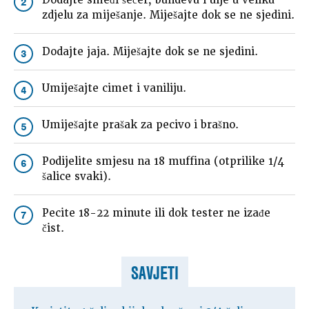
Dodajte smeđi šećer, bundevu i ulje u veliku
2
zdjelu za miješanje. Miješajte dok se ne sjedini.
Dodajte jaja. Miješajte dok se ne sjedini.
3
Umiješajte cimet i vaniliju.
4
Umiješajte prašak za pecivo i brašno.
5
Podijelite smjesu na 18 muffina (otprilike 1/4
6
šalice svaki).
Pecite 18-22 minute ili dok tester ne izađe
7
čist.
SAVJETI