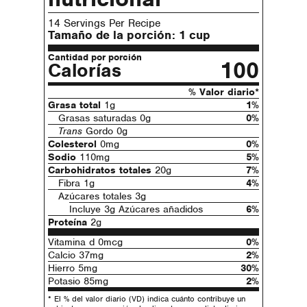
14 Servings Per Recipe
Tamaño de la porción:
1 cup
Cantidad por porción
100
Calorías
% Valor diario*
Grasa total
1g
1%
Grasas saturadas 0g
0%
Trans
Gordo 0g
Colesterol
0mg
0%
Sodio
110mg
5%
Carbohidratos totales
20g
7%
Fibra 1g
4%
Azúcares totales 3g
Incluye 3g Azúcares añadidos
6%
Proteína
2g
Vitamina d 0mcg
0%
Calcio 37mg
2%
Hierro 5mg
30%
Potasio 85mg
2%
* El % del valor diario (VD) indica cuánto contribuye un