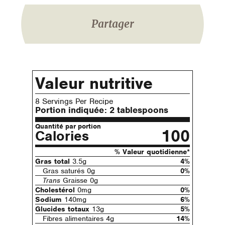
Partager
Valeur nutritive
8 Servings Per Recipe
Portion indiquée:
2 tablespoons
Quantité par portion
100
Calories
% Valeur quotidienne*
Gras total
3.5g
4%
Gras saturés 0g
0%
Trans
Graisse 0g
Cholestérol
0mg
0%
Sodium
140mg
6%
Glucides totaux
13g
5%
Fibres alimentaires 4g
14%