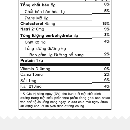
6%
Tổng chất béo
5g
5%
Chất béo bão hòa 1g
Trans
Mỡ 0g
Cholesterol
45mg
15%
Natri
210mg
9%
3%
Tổng lượng carbohydrate
8g
4%
Chất xơ 1g
Tổng lượng đường 6g
2%
Bao gồm 1g Đường bổ sung
Protein
17g
Vitamin D 0mcg
0%
Canxi 15mg
2%
6%
Sắt 1mg
Kali 213mg
4%
* % Giá trị hàng ngày (DV) cho bạn biết một chất dinh
dưỡng trong một khẩu phần thực phẩm đóng góp bao nhiêu
vào chế độ ăn uống hàng ngày. 2.000 calo mỗi ngày được
sử dụng cho lời khuyên dinh dưỡng chung.