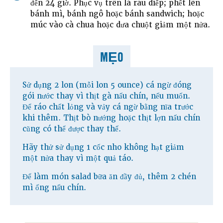
đến 24 giờ. Phục vụ trên lá rau diếp; phết lên
bánh mì, bánh ngô hoặc bánh sandwich; hoặc
múc vào cà chua hoặc dưa chuột giảm một nửa.
MẸO
Sử dụng 2 lon (mỗi lon 5 ounce) cá ngừ đóng
gói nước thay vì thịt gà nấu chín, nếu muốn.
Để ráo chất lỏng và vảy cá ngừ bằng nĩa trước
khi thêm. Thịt bò nướng hoặc thịt lợn nấu chín
cũng có thể được thay thế.
Hãy thử sử dụng 1 cốc nho không hạt giảm
một nửa thay vì một quả táo.
Để làm món salad bữa ăn đầy đủ, thêm 2 chén
mì ống nấu chín.