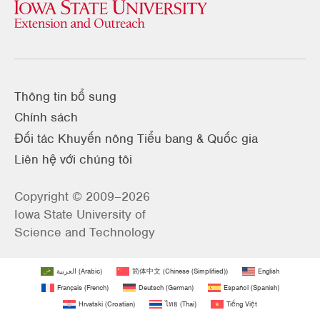
Thông tin bổ sung
Chính sách
Đối tác Khuyến nông Tiểu bang & Quốc gia
Liên hệ với chúng tôi
Copyright © 2009–2026
Iowa State University of
Science and Technology
العربية
(
Arabic
)
简体中文
(
Chinese (Simplified)
)
English
Français
(
French
)
Deutsch
(
German
)
Español
(
Spanish
)
Hrvatski
(
Croatian
)
ไทย
(
Thai
)
Tiếng Việt