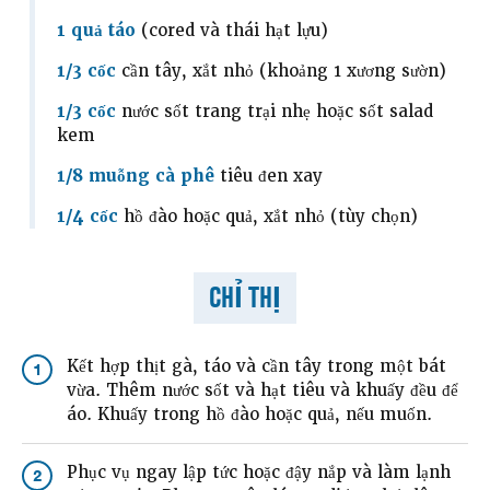
1 quả táo
(cored và thái hạt lựu)
1/3 cốc
cần tây, xắt nhỏ (khoảng 1 xương sườn)
1/3 cốc
nước sốt trang trại nhẹ hoặc sốt salad
kem
1/8 muỗng cà phê
tiêu đen xay
1/4 cốc
hồ đào hoặc quả, xắt nhỏ (tùy chọn)
CHỈ THỊ
Kết hợp thịt gà, táo và cần tây trong một bát
1
vừa. Thêm nước sốt và hạt tiêu và khuấy đều để
áo. Khuấy trong hồ đào hoặc quả, nếu muốn.
Phục vụ ngay lập tức hoặc đậy nắp và làm lạnh
2