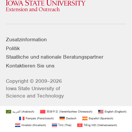
Zusatzinformation
Politik
Staatliche und nationale Beratungspartner
Kontaktieren Sie uns
Copyright © 2009–2026
Iowa State University of
Science and Technology
العربية
(
Arabisch
)
简体中文
(
Vereinfachtes Chinesisch
)
English
(
Englisch
)
Français
(
Französisch
)
Deutsch
Español
(
Spanisch
)
Hrvatski
(
Kroatisch
)
ไทย
(
Thai
)
Tiếng Việt
(
Vietnamesisch
)