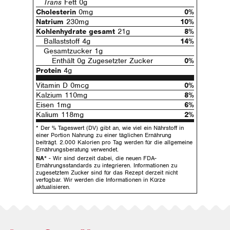
Trans
Fett 0g
Cholesterin
0mg
0%
Natrium
230mg
10%
Kohlenhydrate gesamt
21g
8%
Ballaststoff 4g
14%
Gesamtzucker 1g
Enthält 0g Zugesetzter Zucker
0%
Protein
4g
Vitamin D 0mcg
0%
Kalzium 110mg
8%
Eisen 1mg
6%
Kalium 118mg
2%
* Der % Tageswert (DV) gibt an, wie viel ein Nährstoff in
einer Portion Nahrung zu einer täglichen Ernährung
beiträgt. 2.000 Kalorien pro Tag werden für die allgemeine
Ernährungsberatung verwendet.
NA*
- Wir sind derzeit dabei, die neuen FDA-
Ernährungsstandards zu integrieren. Informationen zu
zugesetztem Zucker sind für das Rezept derzeit nicht
verfügbar. Wir werden die Informationen in Kürze
aktualisieren.