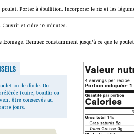
e poulet. Porter à ébullition. Incorporer le riz et les légum
. Couvrir et cuire 10 minutes.
 le fromage. Remuer constamment jusqu’à ce que le poulet 
Valeur nutr
SEILS
4 servings per recipe
Portion indiquée:
1
poulet ou de dinde. Ou
référée (cuire, bouillir ou
Quantité par portion
Calories
uvent être conservés au
uatre jours.
Gras total
14g
Gras saturés 5g
Trans
Graisse 0g