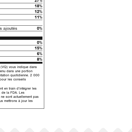
27%
18%
12%
11%
 ajoutés
0%
0%
15%
6%
8%
e (VQ) vous indique dans
tenu dans une portion
ntation quotidienne. 2 000
 pour les conseils
 en train d’intégrer les
s de la FDA. Les
é ne sont actuellement pas
us mettrons à jour les