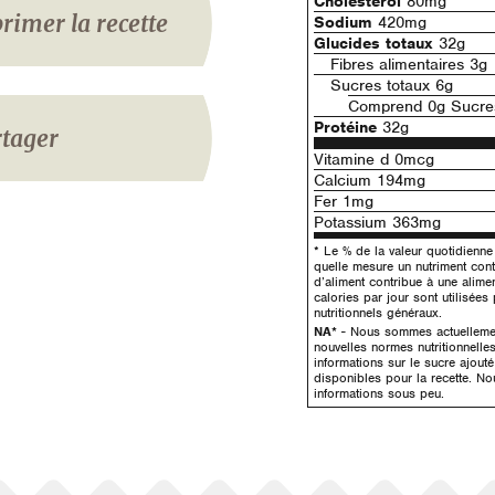
Cholestérol
80mg
rimer la recette
Sodium
420mg
Glucides totaux
32g
Fibres alimentaires 3g
Sucres totaux 6g
Comprend 0g Sucres
Protéine
32g
tager
Vitamine d 0mcg
Calcium 194mg
Fer 1mg
Potassium 363mg
* Le % de la valeur quotidienn
quelle mesure un nutriment con
d’aliment contribue à une alime
calories par jour sont utilisées
nutritionnels généraux.
NA*
- Nous sommes actuellement
nouvelles normes nutritionnelle
informations sur le sucre ajout
disponibles pour la recette. No
informations sous peu.