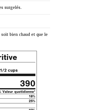
es surgelés.
soit bien chaud et que le
itive
 1/2 cups
390
% Valeur quotidienne*
18%
25%