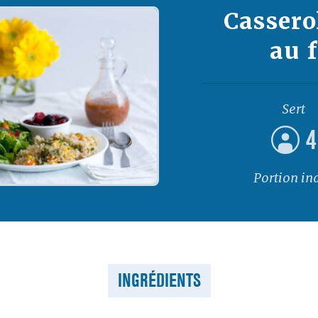
Cassero
au 
Sert
4
Portion in
INGRÉDIENTS