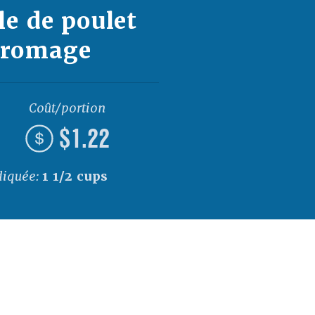
le de poulet
fromage
Coût/portion
$1.22
diquée:
1 1/2 cups