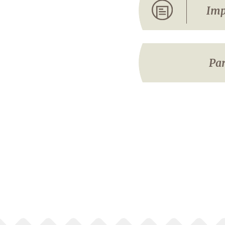
Imp
Par