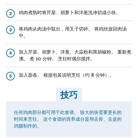
鸡肉煮熟时将芹菜、胡萝卜和洋葱洗净切成小块。
2
将鸡肉从肉汤中取出，用叉子切碎。 将鸡丝放回肉汤
3
中。
加入芹菜、胡萝卜、洋葱、大蒜粉和黑胡椒粉。 重新煮
4
沸。 煮 10 分钟。 烹饪时偶尔搅拌。
加入面条。 根据包装说明烹饪（约 8 分钟）。
5
技巧
任何鸡肉部分都可用于此食谱。 较大的块需要更长的
时间来烹饪。 这个食谱的营养成分是用去骨、去皮的
鸡腿制作的。