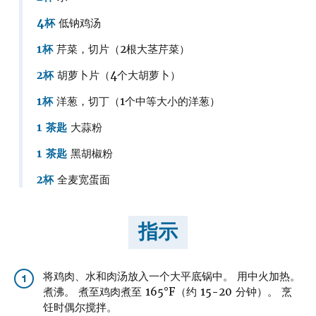
4杯
低钠鸡汤
1杯
芹菜，切片（2根大茎芹菜）
2杯
胡萝卜片（4个大胡萝卜）
1杯
洋葱，切丁（1个中等大小的洋葱）
1 茶匙
大蒜粉
1 茶匙
黑胡椒粉
2杯
全麦宽蛋面
指示
将鸡肉、水和肉汤放入一个大平底锅中。 用中火加热。
1
煮沸。 煮至鸡肉煮至 165°F（约 15-20 分钟）。 烹
饪时偶尔搅拌。