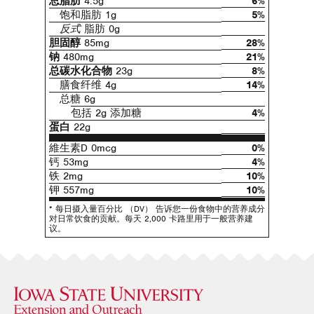
总脂肪
4.5g
6%
饱和脂肪 1g
5%
反式
脂肪 0g
胆固醇
85mg
28%
钠
480mg
21%
总碳水化合物
23g
8%
膳食纤维 4g
14%
总糖 6g
包括 2g 添加糖
4%
蛋白
22g
維生素D 0mcg
0%
钙 53mg
4%
铁 2mg
10%
钾 557mg
10%
* 每日摄入量百分比 （DV） 告诉您一份食物中的营养成分
对日常饮食的贡献。每天 2,000 卡路里用于一般营养建
议。