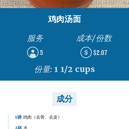
鸡肉汤面
服务
成本/份数
5
$2.07
份量:
1 1/2 cups
成分
1磅
鸡肉（去骨、去皮）
2杯
水