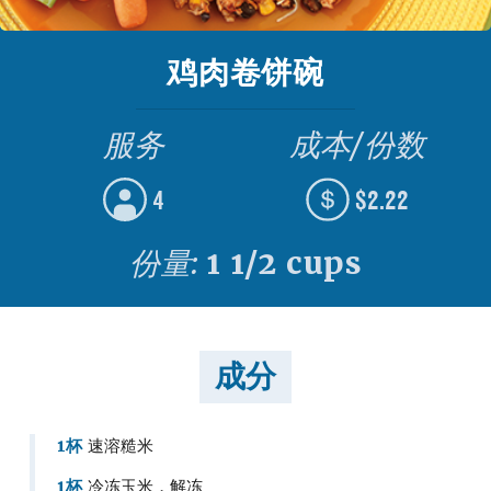
鸡肉卷饼碗
服务
成本/份数
4
$2.22
份量:
1 1/2 cups
成分
1杯
速溶糙米
1杯
冷冻玉米，解冻