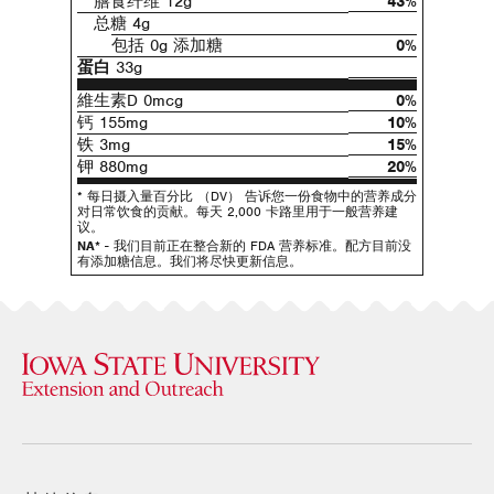
膳食纤维 12g
43%
总糖 4g
包括 0g 添加糖
0%
蛋白
33g
維生素D 0mcg
0%
钙 155mg
10%
铁 3mg
15%
钾 880mg
20%
* 每日摄入量百分比 （DV） 告诉您一份食物中的营养成分
对日常饮食的贡献。每天 2,000 卡路里用于一般营养建
议。
NA*
- 我们目前正在整合新的 FDA 营养标准。配方目前没
有添加糖信息。我们将尽快更新信息。