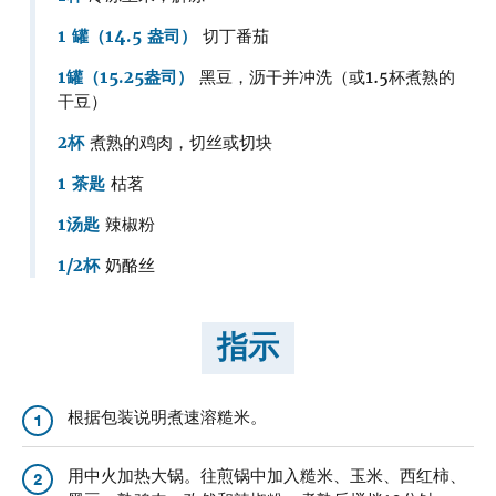
1 罐（14.5 盎司）
切丁番茄
1罐（15.25盎司）
黑豆，沥干并冲洗（或1.5杯煮熟的
干豆）
2杯
煮熟的鸡肉，切丝或切块
1 茶匙
枯茗
1汤匙
辣椒粉
1/2杯
奶酪丝
指示
根据包装说明煮速溶糙米。
1
用中火加热大锅。往煎锅中加入糙米、玉米、西红柿、
2