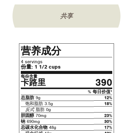
共享
营养成分
4 servings
份量:
1 1/2 cups
每份含量
390
卡路里
% 每日价值*
总脂肪
9g
12%
饱和脂肪 3.5g
18%
反式
脂肪 0g
胆固醇
70mg
23%
钠
690mg
30%
总碳水化合物
48g
17%