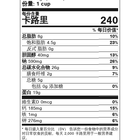
份量:
1 cup
每份含量
240
卡路里
% 每日价值*
总脂肪
8g
10%
饱和脂肪 4.5g
23%
反式
脂肪 0g
胆固醇
40mg
13%
钠
590mg
26%
总碳水化合物
26g
9%
膳食纤维 2g
7%
总糖 5g
包括 0g 添加糖
0%
蛋白
19g
維生素D 0mcg
0%
钙 185mg
15%
铁 1mg
6%
钾 276mg
6%
* 每日摄入量百分比 （DV） 告诉您一份食物中的营养成分
对日常饮食的贡献。每天 2,000 卡路里用于一般营养建
议。