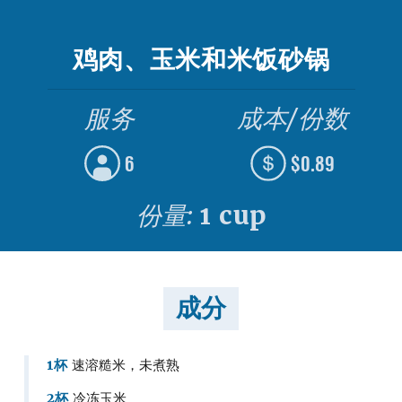
鸡肉、玉米和米饭砂锅
服务
成本/份数
6
$0.89
份量:
1 cup
成分
1杯
速溶糙米，未煮熟
2杯
冷冻玉米