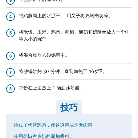
3
将鸡胸肉上的水沥干。 用叉子将鸡胸肉切碎。
4
将米饭、玉米、鸡肉、辣椒、酸奶和奶酪丝放入一个中
5
等大小的碗中。
将混合物舀入砂锅菜中。
6
将砂锅烘烤 30 分钟，直到加热至 165°F。
7
每份在上面放上 1 汤匙莎莎酱。
8
技巧
用豆子代替鸡肉，使这道菜成为无肉菜。
使用胡椒杰克奶酪添加香料。