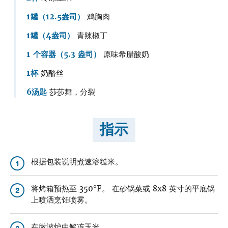
1罐（12.5盎司）
鸡胸肉
1罐（4盎司）
青辣椒丁
1 个容器（5.3 盎司）
原味希腊酸奶
1杯
奶酪丝
6汤匙
莎莎舞，分裂
指示
根据包装说明煮速溶糙米。
1
将烤箱预热至 350°F。 在砂锅菜或 8x8 英寸的平底锅
2
上喷洒烹饪喷雾。
在微波炉中解冻玉米。