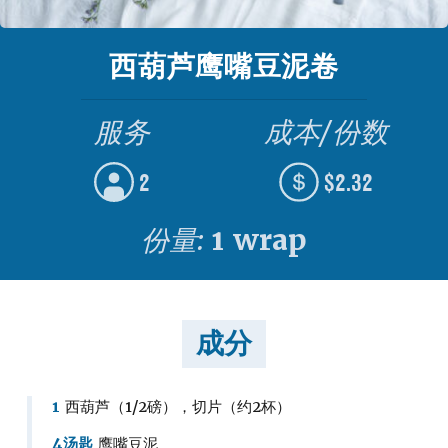
西葫芦鹰嘴豆泥卷
服务
成本/份数
2
$2.32
份量:
1 wrap
成分
1
西葫芦（1/2磅），切片（约2杯）
4汤匙
鹰嘴豆泥