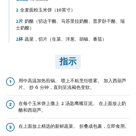
2
全麦面粉玉米饼（10英寸）
2片
奶酪（切达干酪、马苏里拉奶酪、普罗卧干酪、瑞
士奶酪）
2杯
蔬菜，切片（生菜、洋葱、胡椒、番茄）
指示
用中高温加热煎锅。 喷上不粘烹饪喷雾。 加入西葫芦
1
片。 炒 6 分钟，直到呈浅褐色变软。
在每个玉米饼上撒上 2 汤匙鹰嘴豆泥。 在上面放上奶
2
酪和西葫芦。
在上面放上精选的新鲜蔬菜。 折叠成包裹，立即食用。
3