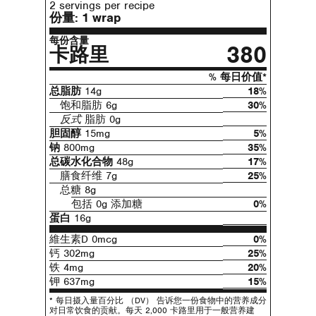
2 servings per recipe
份量:
1 wrap
每份含量
380
卡路里
% 每日价值*
总脂肪
14g
18%
饱和脂肪 6g
30%
反式
脂肪 0g
胆固醇
15mg
5%
钠
800mg
35%
总碳水化合物
48g
17%
膳食纤维 7g
25%
总糖 8g
包括 0g 添加糖
0%
蛋白
16g
維生素D 0mcg
0%
钙 302mg
25%
铁 4mg
20%
钾 637mg
15%
* 每日摄入量百分比 （DV） 告诉您一份食物中的营养成分
对日常饮食的贡献。每天 2,000 卡路里用于一般营养建