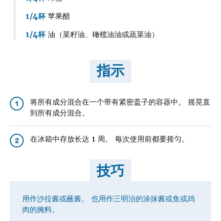
1/4杯
苹果醋
1/4杯
油（菜籽油、橄榄油油或蔬菜油）
指示
将所有成分混合在一个带有紧密盖子的容器中。 摇晃直
1
到所有成分混合。
在冰箱中存放长达 1 周。 每次使用前都要摇匀。
2
技巧
用作沙拉酱或蘸酱。 也用作三明治的涂抹酱或鱼或鸡
肉的腌料。