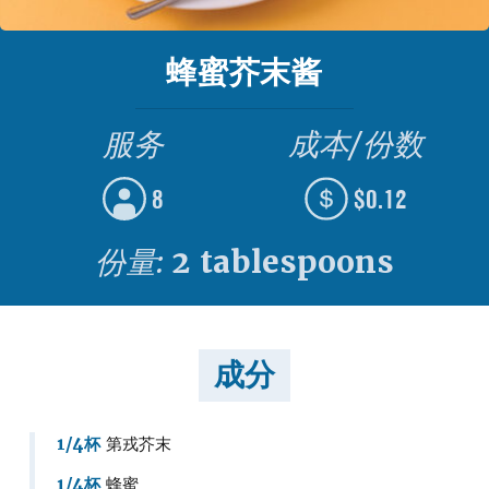
蜂蜜芥末酱
服务
成本/份数
8
$0.12
份量:
2 tablespoons
成分
1/4杯
第戎芥末
1/4杯
蜂蜜