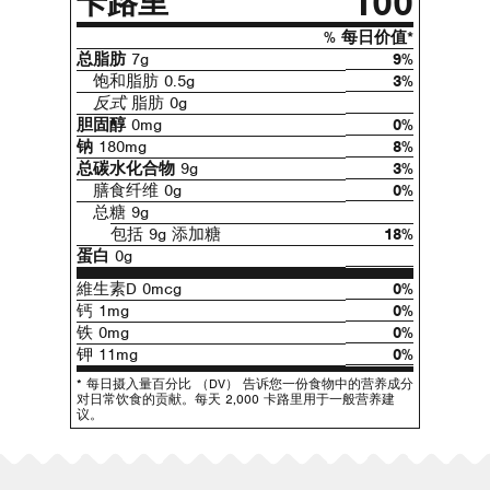
100
卡路里
% 每日价值*
总脂肪
7g
9%
饱和脂肪 0.5g
3%
反式
脂肪 0g
胆固醇
0mg
0%
钠
180mg
8%
总碳水化合物
9g
3%
膳食纤维 0g
0%
总糖 9g
包括 9g 添加糖
18%
蛋白
0g
維生素D 0mcg
0%
钙 1mg
0%
铁 0mg
0%
钾 11mg
0%
* 每日摄入量百分比 （DV） 告诉您一份食物中的营养成分
对日常饮食的贡献。每天 2,000 卡路里用于一般营养建
议。