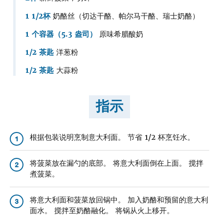
1 1/2杯
奶酪丝（切达干酪、帕尔马干酪、瑞士奶酪）
1 个容器（5.3 盎司）
原味希腊酸奶
1/2 茶匙
洋葱粉
1/2 茶匙
大蒜粉
指示
根据包装说明烹制意大利面。 节省 1/2 杯烹饪水。
1
将菠菜放在漏勺的底部。 将意大利面倒在上面。 搅拌
2
煮菠菜。
将意大利面和菠菜放回锅中。 加入奶酪和预留的意大利
3
面水。 搅拌至奶酪融化。 将锅从火上移开。