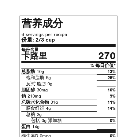
营养成分
6 servings per recipe
份量:
2/3 cup
每份含量
270
卡路里
% 每日价值*
总脂肪
10g
13%
饱和脂肪 5g
25%
反式
脂肪 0g
胆固醇
30mg
10%
钠
210mg
9%
总碳水化合物
31g
11%
膳食纤维 4g
14%
总糖 2g
包括 0g 添加糖
0%
蛋白
14g
維生素D 0mcg
0%