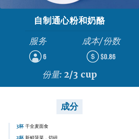
自制通心粉和奶酪
服务
成本/份数
6
$0.86
份量:
2/3 cup
成分
3杯
干全麦面食
2杯
新鲜菠菜，切碎