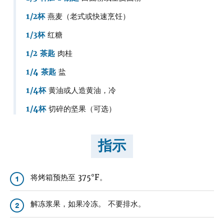
1/2杯
燕麦（老式或快速烹饪）
1/3杯
红糖
1/2 茶匙
肉桂
1/4 茶匙
盐
1/4杯
黄油或人造黄油，冷
1/4杯
切碎的坚果（可选）
指示
将烤箱预热至 375°F。
1
解冻浆果，如果冷冻。 不要排水。
2