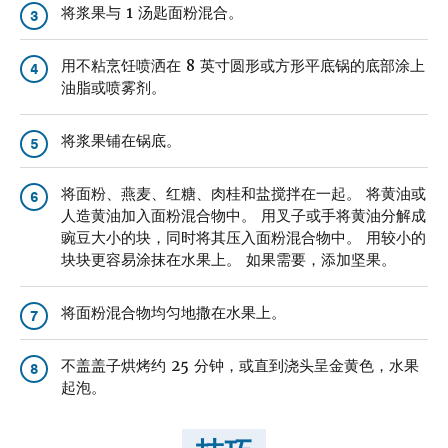
将浆果与 1 汤匙面粉混合。
3
用不粘烹饪喷洒在 8 英寸圆形或方形平底锅的底部涂上
4
油脂或喷雾剂。
将浆果铺在锅底。
5
将面粉、燕麦、红糖、肉桂和盐搅拌在一起。 将黄油或
6
人造黄油加入面粉混合物中。 用叉子或手将黄油分解成
豌豆大小的块，同时将其压入面粉混合物中。 用较小的
块块更容易涂抹在水果上。 如果需要，添加坚果。
将面粉混合物均匀地撒在水果上。
7
不盖盖子烘烤约 25 分钟，或直到浇头呈金黄色，水果
8
起泡。