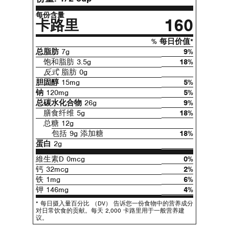
每份含量
160
卡路里
% 每日价值*
总脂肪
7g
9%
饱和脂肪 3.5g
18%
反式
脂肪 0g
胆固醇
15mg
5%
钠
120mg
5%
总碳水化合物
26g
9%
膳食纤维 5g
18%
总糖 12g
包括 9g 添加糖
18%
蛋白
2g
維生素D 0mcg
0%
钙 32mcg
2%
铁 1mg
6%
钾 146mg
4%
* 每日摄入量百分比 （DV） 告诉您一份食物中的营养成分
对日常饮食的贡献。每天 2,000 卡路里用于一般营养建
议。