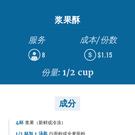
浆果酥
服务
成本/份数
8
$1.15
份量:
1/2 cup
成分
4杯
浆果（新鲜或冷冻）
1/3 杯加 1 汤匙
白面粉或全麦面粉