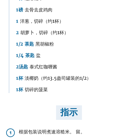
1磅
去骨去皮鸡肉
1
洋葱，切碎（约1杯）
2
胡萝卜，切碎（约1杯）
1/2 茶匙
黑胡椒粉
1/4 茶匙
盐
2汤匙
泰式红咖喱酱
1杯
淡椰奶（约13.5盎司罐装的1/2）
1杯
切碎的菠菜
指示
根据包装说明煮速溶糙米。 留。
1