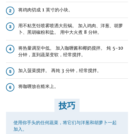
将鸡肉切成 1 英寸的小块。
2
用不粘烹饪喷雾喷洒大煎锅。 加入鸡肉、洋葱、胡萝
3
卜、黑胡椒粉和盐。 用中大火煮 8 分钟。
将热量调至中低。 加入咖喱酱和椰奶搅拌。 炖 5-10
4
分钟，直到蔬菜变软，经常搅拌。
加入菠菜搅拌。 再炖 3 分钟，经常搅拌。
5
将咖喱放在糙米上。
6
技巧
使用你手头的任何蔬菜，将它们与洋葱和胡萝卜一起
加入。