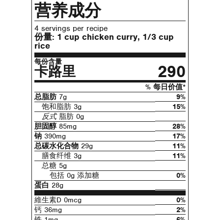
营养成分
4 servings per recipe
份量:
1 cup chicken curry, 1/3 cup
rice
每份含量
290
卡路里
% 每日价值*
总脂肪
7g
9%
饱和脂肪 3g
15%
反式
脂肪 0g
胆固醇
85mg
28%
钠
390mg
17%
总碳水化合物
29g
11%
膳食纤维 3g
11%
总糖 5g
包括 0g 添加糖
0%
蛋白
28g
維生素D 0mcg
0%
钙 36mg
2%
铁 1mg
6%