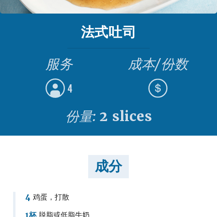
法式吐司
服务
成本/份数
4
份量:
2 slices
成分
4
鸡蛋，打散
1杯
脱脂或低脂牛奶