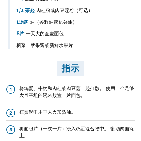
1/2 茶匙
肉桂粉或肉豆蔻粉（可选）
1汤匙
油（菜籽油或蔬菜油）
8片
一天大的全麦面包
糖浆、苹果酱或新鲜水果片
指示
将鸡蛋、牛奶和肉桂或肉豆蔻一起打散。 使用一个足够
1
大且平坦的碗来放置一片面包。
在煎锅中用中大火加热油。
2
将面包片（一次一片）浸入鸡蛋混合物中。 翻动两面涂
3
上。