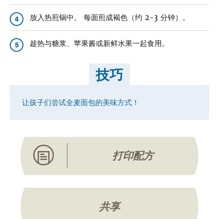
放入热煎锅中。 每面煎成褐色（约 2-3 分钟）。
4
趁热与糖浆、苹果酱或新鲜水果一起食用。
5
技巧
让孩子们尝试全麦面包的美味方式！
打印配方
共享