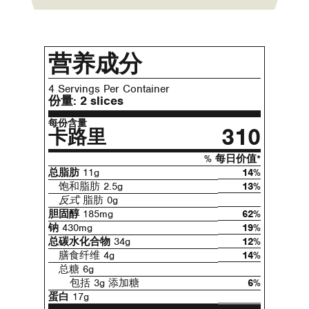
营养成分
4 Servings Per Container
份量:
2 slices
每份含量
310
卡路里
% 每日价值*
总脂肪
11g
14%
饱和脂肪 2.5g
13%
反式
脂肪 0g
胆固醇
185mg
62%
钠
430mg
19%
总碳水化合物
34g
12%
膳食纤维 4g
14%
总糖 6g
包括 3g 添加糖
6%
蛋白
17g