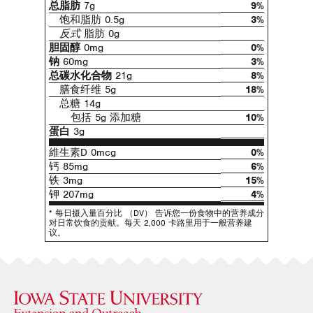
总脂肪
7g
9%
饱和脂肪 0.5g
3%
反式
脂肪 0g
胆固醇
0mg
0%
钠
60mg
3%
总碳水化合物
21g
8%
膳食纤维 5g
18%
总糖 14g
包括 5g 添加糖
10%
蛋白
3g
維生素D 0mcg
0%
钙 85mg
6%
铁 3mg
15%
钾 207mg
4%
* 每日摄入量百分比 （DV） 告诉您一份食物中的营养成分
对日常饮食的贡献。每天 2,000 卡路里用于一般营养建
议。