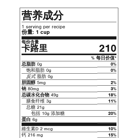
营养成分
1 serving per recipe
份量:
1 cup
每份含量
210
卡路里
% 每日价值*
总脂肪
0g
0%
饱和脂肪 0g
0%
反式
脂肪 0g
胆固醇
5mg
2%
钠
80mg
3%
总碳水化合物
49g
18%
膳食纤维 3g
11%
总糖 21g
包括 10g 添加糖
20%
蛋白
6g
維生素D 2 mcg
10%
钙 216 mg
15%