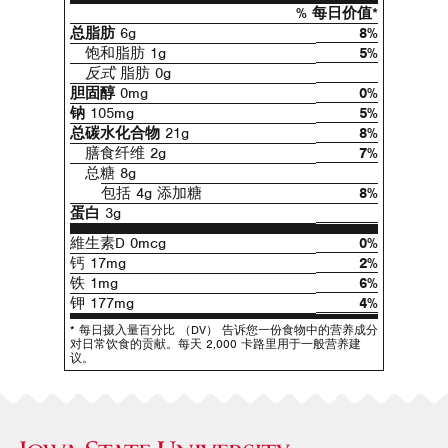
% 每日价值*
总脂肪
6g
8%
饱和脂肪 1g
5%
反式
脂肪 0g
胆固醇
0mg
0%
钠
105mg
5%
总碳水化合物
21g
8%
膳食纤维 2g
7%
总糖 8g
包括 4g 添加糖
8%
蛋白
3g
維生素D 0mcg
0%
钙 17mg
2%
铁 1mg
6%
钾 177mg
4%
* 每日摄入量百分比 （DV） 告诉您一份食物中的营养成分
对日常饮食的贡献。每天 2,000 卡路里用于一般营养建
议。