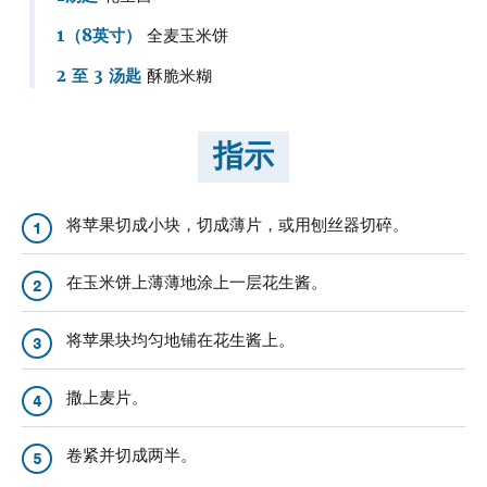
1（8英寸）
全麦玉米饼
2 至 3 汤匙
酥脆米糊
指示
将苹果切成小块，切成薄片，或用刨丝器切碎。
1
在玉米饼上薄薄地涂上一层花生酱。
2
将苹果块均匀地铺在花生酱上。
3
撒上麦片。
4
卷紧并切成两半。
5