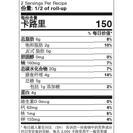
2 Servings Per Recipe
份量:
1/2 of roll-up
每份含量
150
卡路里
% 每日价值*
总脂肪
6g
8%
饱和脂肪 2g
10%
反式
脂肪 0g
胆固醇
0mg
0%
钠
160mg
7%
总碳水化合物
20g
7%
膳食纤维 4g
14%
总糖 5g
包括 1g 添加糖
2%
蛋白
4g
維生素D 0mcg
0%
钙 62mg
4%
铁 1mg
6%
钾 155mg
4%
* 每日摄入量百分比 （DV） 告诉您一份食物中的营养成分
对日常饮食的贡献。每天 2,000 卡路里用于一般营养建