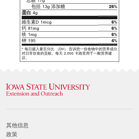
总糖 17g
包括 13g 添加糖
26%
蛋白
4g
維生素D 1mcg
6%
钙 81mg
6%
铁 1mg
6%
钾 195
4%
* 每日摄入量百分比 （DV） 告诉您一份食物中的营养成分
对日常饮食的贡献。每天 2,000 卡路里用于一般营养建
议。
其他信息
政策