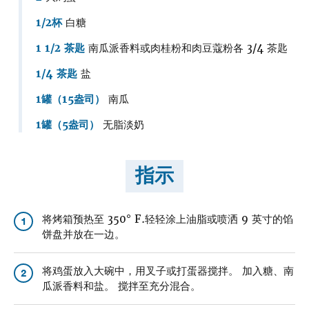
1/2杯
白糖
1 1/2 茶匙
南瓜派香料或肉桂粉和肉豆蔻粉各 3/4 茶匙
1/4 茶匙
盐
1罐（15盎司）
南瓜
1罐（5盎司）
无脂淡奶
指示
将烤箱预热至 350° F.轻轻涂上油脂或喷洒 9 英寸的馅
1
饼盘并放在一边。
将鸡蛋放入大碗中，用叉子或打蛋器搅拌。 加入糖、南
2
瓜派香料和盐。 搅拌至充分混合。