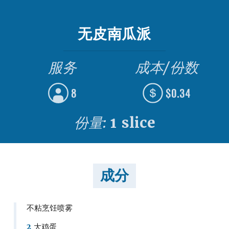
无皮南瓜派
服务
成本/份数
8
$0.34
份量:
1 slice
成分
不粘烹饪喷雾
2
大鸡蛋