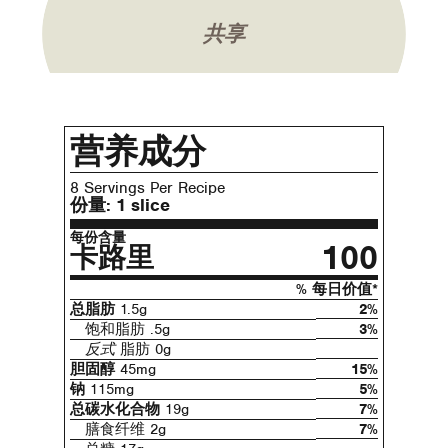
共享
营养成分
8 Servings Per Recipe
份量:
1 slice
每份含量
100
卡路里
% 每日价值*
总脂肪
1.5g
2%
饱和脂肪 .5g
3%
反式
脂肪 0g
胆固醇
45mg
15%
钠
115mg
5%
总碳水化合物
19g
7%
膳食纤维 2g
7%