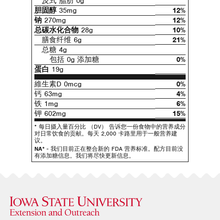
反式
脂肪 0g
胆固醇
35mg
12%
钠
270mg
12%
总碳水化合物
28g
10%
膳食纤维 6g
21%
总糖 4g
包括 0g 添加糖
0%
蛋白
19g
維生素D 0mcg
0%
钙 63mg
4%
铁 1mg
6%
钾 602mg
15%
* 每日摄入量百分比 （DV） 告诉您一份食物中的营养成分
对日常饮食的贡献。每天 2,000 卡路里用于一般营养建
议。
NA*
- 我们目前正在整合新的 FDA 营养标准。配方目前没
有添加糖信息。我们将尽快更新信息。