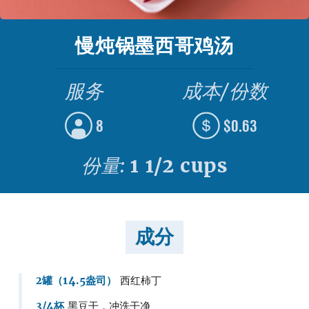
慢炖锅墨西哥鸡汤
服务
成本/份数
8
$0.63
份量:
1 1/2 cups
成分
2罐（14.5盎司）
西红柿丁
3/4杯
黑豆干，冲洗干净