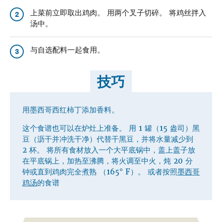
上菜前立即取出鸡肉。 用两个叉子切碎。 将鸡丝拌入
2
汤中。
与自选配料一起食用。
3
技巧
用墨西哥西红柿丁添加香料。
这个食谱也可以在炉灶上准备。 用 1 罐（15 盎司）黑
豆（沥干并冲洗干净）代替干黑豆，并将水量减少到
2 杯。 将所有食材放入一个大平底锅中，盖上盖子放
在平底锅上，加热至沸腾，将火调至中火，炖 20 分
钟或直到鸡肉完全煮熟 （165° F）。 或者按照
墨西哥
鸡汤
的食谱