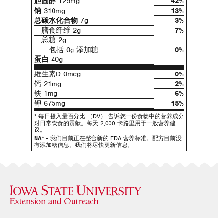
胆固醇
125mg
42%
钠
310mg
13%
总碳水化合物
7g
3%
膳食纤维 2g
7%
总糖 2g
包括 0g 添加糖
0%
蛋白
40g
維生素D 0mcg
0%
钙 21mg
2%
铁 1mg
6%
钾 675mg
15%
* 每日摄入量百分比 （DV） 告诉您一份食物中的营养成分
对日常饮食的贡献。每天 2,000 卡路里用于一般营养建
议。
NA*
- 我们目前正在整合新的 FDA 营养标准。配方目前没
有添加糖信息。我们将尽快更新信息。