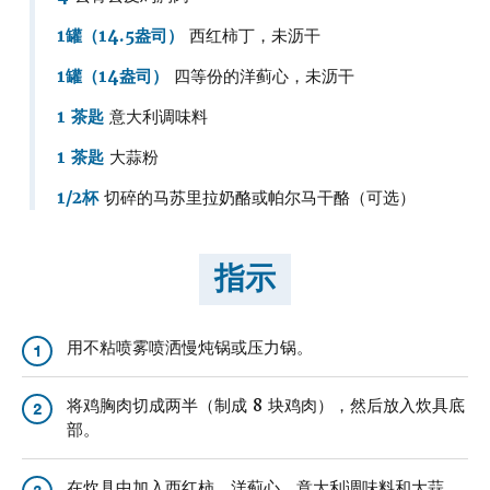
1罐（14.5盎司）
西红柿丁，未沥干
1罐（14盎司）
四等份的洋蓟心，未沥干
1 茶匙
意大利调味料
1 茶匙
大蒜粉
1/2杯
切碎的马苏里拉奶酪或帕尔马干酪（可选）
指示
用不粘喷雾喷洒慢炖锅或压力锅。
1
将鸡胸肉切成两半（制成 8 块鸡肉），然后放入炊具底
2
部。
在炊具中加入西红柿、洋蓟心、意大利调味料和大蒜