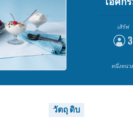
ไอศกร
เสิร์ฟ
3
หนึ่งหน่
วัตถุ ดิบ