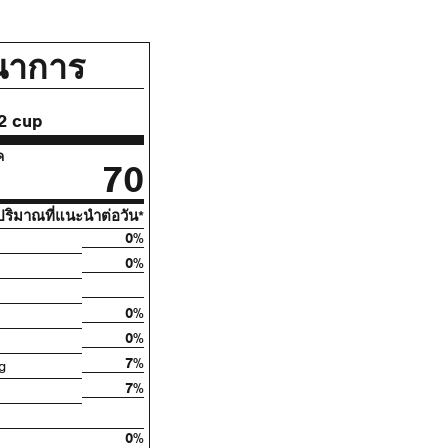
นาการ
2 cup
ค
70
ริมาณที่แนะนําต่อวัน*
0%
0%
0%
0%
7%
g
7%
0%