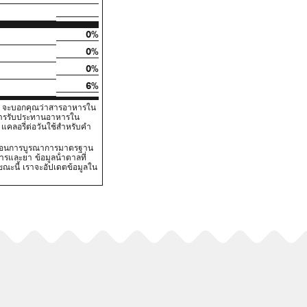
0%
0%
0%
6%
V) จะบอกคุณว่าสารอาหารใน
นการรับประทานอาหารใน
คลอรี่ต่อวันใช้สําหรับคํา
ั้นตอนการบูรณาการมาตรฐาน
และยา ข้อมูลน้ําตาลที่
นขณะนี้ เราจะอัปเดตข้อมูลใน