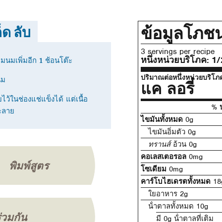
ข้อมูลโภช
็ด ลับ
3 servings per recipe
หนึ่งหน่วยบริโภค:
1/
มนมเพิ่มอีก 1 ช้อนโต๊ะ
ปริมาณต่อหนึ่งหน่วยบริโภ
นม
แค ลอรี่
ไว้ในช่องแช่แข็งได้ แต่เนื้อ
% ป
ละลาย
ไขมันทั้งหมด
0g
ไขมันอิ่มตัว 0g
ทรานส์
อ้วน 0g
คอเลสเตอรอล
0mg
พิมพ์สูตร
โซเดียม
0mg
คาร์โบไฮเดรตทั้งหมด
18
ใยอาหาร 2g
น้ําตาลทั้งหมด 10g
ร่วมกัน
มี 0g น้ําตาลที่เติม