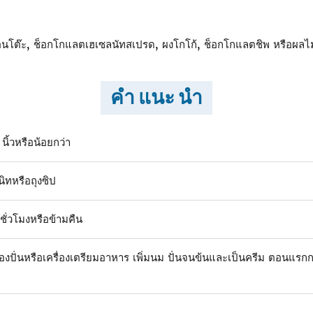
้อนโต๊ะ, ช็อกโกแลตเฮเซลนัทสเปรด, ผงโกโก้, ช็อกโกแลตชิพ หรือผลไม
คำ แนะ นำ
ิ้วหรือน้อยกว่า
ิทหรือถุงซิป
ชั่วโมงหรือข้ามคืน
่องปั่นหรือเครื่องเตรียมอาหาร เพิ่มนม ปั่นจนข้นและเป็นครีม ตอนแรกก