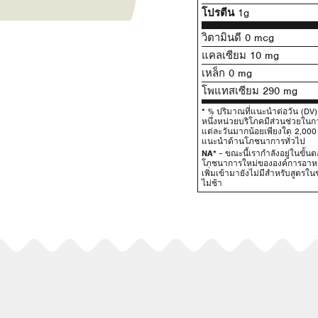
โปรตีน
1g
วิตามินดี 0 mcg
แคลเซียม 10 mg
เหล็ก 0 mg
โพแทสเซียม 290 mg
* % ปริมาณที่แนะนําต่อวัน (D
หนึ่งหน่วยบริโภคมีส่วนช่วยใ
แต่ละวันมากน้อยเพียงใด 2,000 แ
แนะนําด้านโภชนาการทั่วไป
NA*
- ขณะนี้เรากําลังอยู่ในข
โภชนาการใหม่ขององค์การอาหาร
เพิ่มเข้ามายังไม่มีสําหรับสูตรใ
ไม่ช้า