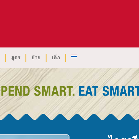
สูตร
ย้าย
เด็ก