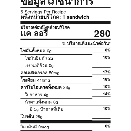
ข้อมูลโภชนาการ
5 Servings Per Recipe
หนึ่งหน่วยบริโภค:
1 sandwich
ปริมาณต่อหนึ่งหน่วยบริโภค
280
แค ลอรี่
% ปริมาณที่แนะนําต่อวัน*
8%
ไขมันทั้งหมด
6g
10%
ไขมันอิ่มตัว 2g
ทรานส์
อ้วน 0g
17%
คอเลสเตอรอล
50mg
18%
โซเดียม
410mg
10%
คาร์โบไฮเดรตทั้งหมด
28g
14%
ใยอาหาร 4g
น้ําตาลทั้งหมด 6g
10%
มี 5g น้ําตาลที่เติม
โปรตีน
28g
0%
วิตามินดี 0mcg