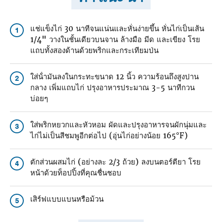
แช่แข็งไก่ 30 นาทีจนแน่นและหั่นง่ายขึ้น หั่นไก่เป็นเส้น
1
1/4" วางในชั้นเดียวบนจาน ล้างมือ มีด และเขียง โรย
แถบทั้งสองด้านด้วยพริกและกระเทียมป่น
ใส่น้ํามันลงในกระทะขนาด 12 นิ้ว ความร้อนถึงสูงปาน
2
กลาง เพิ่มแถบไก่ ปรุงอาหารประมาณ 3-5 นาทีกวน
บ่อยๆ
ใส่พริกหยวกและหัวหอม ผัดและปรุงอาหารจนผักนุ่มและ
3
ไก่ไม่เป็นสีชมพูอีกต่อไป (อุ่นไก่อย่างน้อย 165°F)
ตักส่วนผสมไก่ (อย่างละ 2/3 ถ้วย) ลงบนตอร์ตียา โรย
4
หน้าด้วยท็อปปิ้งที่คุณชื่นชอบ
เสิร์ฟแบบแบนหรือม้วน
5