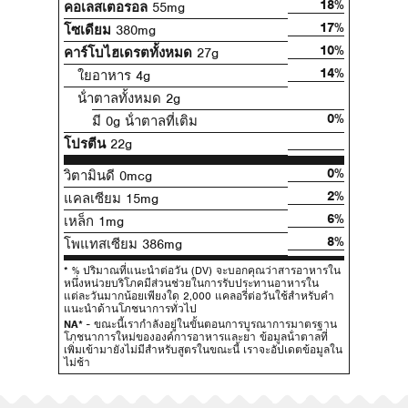
18%
คอเลสเตอรอล
55mg
17%
โซเดียม
380mg
10%
คาร์โบไฮเดรตทั้งหมด
27g
14%
ใยอาหาร 4g
น้ําตาลทั้งหมด 2g
0%
มี 0g น้ําตาลที่เติม
โปรตีน
22g
0%
วิตามินดี 0mcg
2%
แคลเซียม 15mg
6%
เหล็ก 1mg
8%
โพแทสเซียม 386mg
* % ปริมาณที่แนะนําต่อวัน (DV) จะบอกคุณว่าสารอาหารใน
หนึ่งหน่วยบริโภคมีส่วนช่วยในการรับประทานอาหารใน
แต่ละวันมากน้อยเพียงใด 2,000 แคลอรี่ต่อวันใช้สําหรับคํา
แนะนําด้านโภชนาการทั่วไป
NA*
- ขณะนี้เรากําลังอยู่ในขั้นตอนการบูรณาการมาตรฐาน
โภชนาการใหม่ขององค์การอาหารและยา ข้อมูลน้ําตาลที่
เพิ่มเข้ามายังไม่มีสําหรับสูตรในขณะนี้ เราจะอัปเดตข้อมูลใน
ไม่ช้า