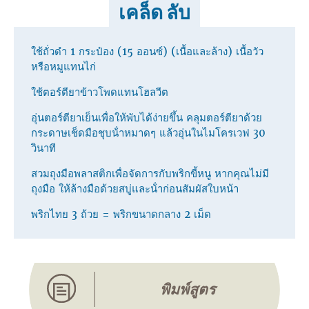
เคล็ด ลับ
ใช้ถั่วดํา 1 กระป๋อง (15 ออนซ์) (เนื้อและล้าง) เนื้อวัว
หรือหมูแทนไก่
ใช้ตอร์ตียาข้าวโพดแทนโฮลวีต
อุ่นตอร์ตียาเย็นเพื่อให้พับได้ง่ายขึ้น คลุมตอร์ตียาด้วย
กระดาษเช็ดมือชุบน้ําหมาดๆ แล้วอุ่นในไมโครเวฟ 30
วินาที
สวมถุงมือพลาสติกเพื่อจัดการกับพริกขี้หนู หากคุณไม่มี
ถุงมือ ให้ล้างมือด้วยสบู่และน้ําก่อนสัมผัสใบหน้า
พริกไทย 3 ถ้วย = พริกขนาดกลาง 2 เม็ด
พิมพ์สูตร