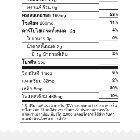
ทรานส์
อ้วน 0g
53%
คอเลสเตอรอล
160mg
11%
โซเดียม
260mg
4%
คาร์โบไฮเดรตทั้งหมด
12g
0%
ใยอาหาร 0g
น้ําตาลทั้งหมด 2g
2%
มี 1g น้ําตาลที่เติม
โปรตีน
35g
6%
วิตามินดี 1mcg
2%
แคลเซียม 32mg
30%
เหล็ก 5mg
10%
โพแทสเซียม 466mg
* % ปริมาณที่แนะนําต่อวัน (DV) จะบอกคุณว่าสารอาหารใน
หนึ่งหน่วยบริโภคมีส่วนช่วยในการรับประทานอาหารใน
แต่ละวันมากน้อยเพียงใด 2,000 แคลอรี่ต่อวันใช้สําหรับคํา
แนะนําด้านโภชนาการทั่วไป