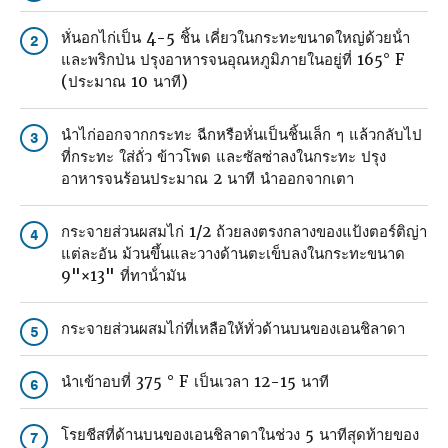
หั่นอกไก่เป็น 4-5 ชิ้น เคี่ยวในกระทะขนาดใหญ่ด้วยน้ํา
2
และพริกป่น ปรุงอาหารจนอุณหภูมิภายในอยู่ที่ 165° F
(ประมาณ 10 นาที)
นําไก่ออกจากกระทะ ฉีกหรือหั่นเป็นชิ้นเล็ก ๆ แล้วกลับไป
3
ที่กระทะ ใส่ถั่ว ข้าวโพด และซัลซ่าลงในกระทะ ปรุง
อาหารจนร้อนประมาณ 2 นาที นําออกจากเตา
กระจายส่วนผสมไก่ 1/2 ถ้วยลงตรงกลางของแป้งตอร์ติญ่า
4
แต่ละอัน ม้วนขึ้นและวางด้านตะเข็บลงในกระทะขนาด
9"×13" ที่ทาน้ํามัน
กระจายส่วนผสมไก่ที่เหลือให้ทั่วด้านบนของเอนชิลาดา
5
นําเข้าอบที่ 375 ° F เป็นเวลา 12-15 นาที
6
โรยชีสที่ด้านบนของเอนชิลาดาในช่วง 5 นาทีสุดท้ายของ
7