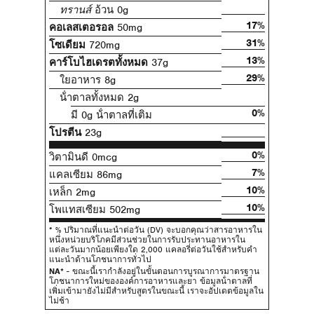
ทรานส์
อ้วน 0g
17%
คอเลสเตอรอล
50mg
31%
โซเดียม
720mg
13%
คาร์โบไฮเดรตทั้งหมด
37g
29%
ใยอาหาร 8g
น้ําตาลทั้งหมด 2g
0%
มี 0g น้ําตาลที่เติม
โปรตีน
23g
0%
วิตามินดี 0mcg
7%
แคลเซียม 86mg
10%
เหล็ก 2mg
10%
โพแทสเซียม 502mg
* % ปริมาณที่แนะนําต่อวัน (DV) จะบอกคุณว่าสารอาหารใน
หนึ่งหน่วยบริโภคมีส่วนช่วยในการรับประทานอาหารใน
แต่ละวันมากน้อยเพียงใด 2,000 แคลอรี่ต่อวันใช้สําหรับคํา
แนะนําด้านโภชนาการทั่วไป
NA*
- ขณะนี้เรากําลังอยู่ในขั้นตอนการบูรณาการมาตรฐาน
โภชนาการใหม่ขององค์การอาหารและยา ข้อมูลน้ําตาลที่
เพิ่มเข้ามายังไม่มีสําหรับสูตรในขณะนี้ เราจะอัปเดตข้อมูลใน
ไม่ช้า