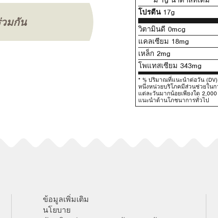
โปรตีน
17g
ร่วมกัน
วิตามินดี 0mcg
แคลเซียม 18mg
เหล็ก 2mg
โพแทสเซียม 343mg
* % ปริมาณที่แนะนําต่อวัน (D
หนึ่งหน่วยบริโภคมีส่วนช่วยใ
แต่ละวันมากน้อยเพียงใด 2,000 แ
แนะนําด้านโภชนาการทั่วไป
ข้อมูลเพิ่มเติม
นโยบาย