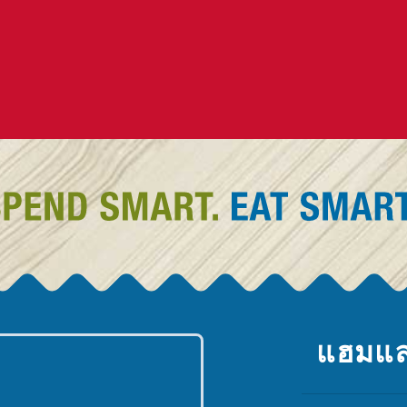
แฮมแล