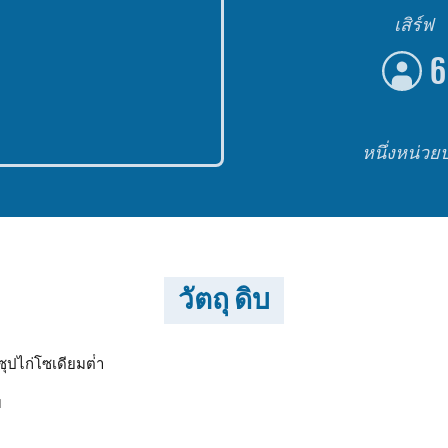
เสิร์ฟ
6
หนึ่งหน่วย
วัตถุ ดิบ
ซุปไก่โซเดียมต่ํา
บ