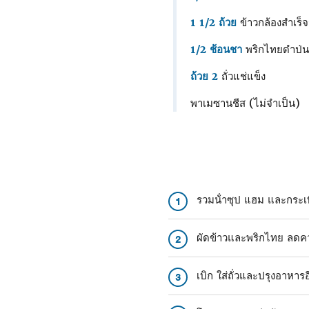
1 1/2 ถ้วย
ข้าวกล้องสําเร็จ
1/2 ช้อนชา
พริกไทยดําป่น
ถ้วย 2
ถั่วแช่แข็ง
พาเมซานชีส (ไม่จําเป็น)
รวมน้ําซุป แฮม และกระเ
1
ผัดข้าวและพริกไทย ลดคว
2
เบิก ใส่ถั่วและปรุงอาหา
3