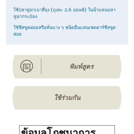
ใช้ปลาทูน่าเบาสี่ถุง (ถุงละ 2.6 ออนซ์) ในน้ําแทนปลา
ทูน่ากระป๋อง
ใช้ชีสขูดฝอยหรือหั่นบาง ๆ ชนิดอื่นแทนเชดดาร์ชีสขูด
ฝอย
พิมพ์สูตร
ใช้ร่วมกัน
ข้อมูลโภชนาการ