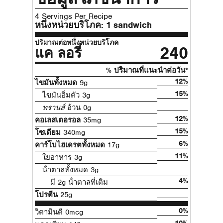
4 Servings Per Recipe
หนึ่งหน่วยบริโภค:
1 sandwich
ปริมาณต่อหนึ่งหน่วยบริโภค
240
แค ลอรี่
% ปริมาณที่แนะนําต่อวัน*
12%
ไขมันทั้งหมด
9g
15%
ไขมันอิ่มตัว 3g
ทรานส์
อ้วน 0g
12%
คอเลสเตอรอล
35mg
15%
โซเดียม
340mg
6%
คาร์โบไฮเดรตทั้งหมด
17g
11%
ใยอาหาร 3g
น้ําตาลทั้งหมด 3g
4%
มี 2g น้ําตาลที่เติม
โปรตีน
25g
0%
วิตามินดี 0mcg