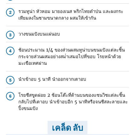
รวมทูน่า หัวหอม มายองเนส พริกไทยดําป่น และผงกระ
2
เทียมลงในชามขนาดกลาง ผสมให้เข้ากัน
วางขนมปังบนแผ่นอบ
3
ช้อนประมาณ 1/4 ของส่วนผสมทูน่าบนขนมปังแต่ละชิ้น
4
กระจายส่วนผสมอย่างสม่ําเสมอไปที่ขอบ โรยหน้าด้วย
มะเขือเทศฝาน
นําเข้าอบ 5 นาที นําออกจากเตาอบ
5
โรยชีสขูดฝอย 2 ช้อนโต๊ะที่ด้านบนของแซนวิชแต่ละชิ้น
6
กลับไปที่เตาอบ นําเข้าอบอีก 5 นาทีหรือจนชีสละลายและ
ปิ้งขนมปัง
เคล็ด ลับ