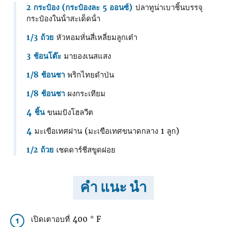
2 กระป๋อง (กระป๋องละ 5 ออนซ์)
ปลาทูน่าเบาชิ้นบรรจุ
กระป๋องในน้ําสะเด็ดน้ํา
1/3 ถ้วย
หัวหอมหั่นสี่เหลี่ยมลูกเต๋า
3 ช้อนโต๊ะ
มายองเนสแสง
1/8 ช้อนชา
พริกไทยดําป่น
1/8 ช้อนชา
ผงกระเทียม
4 ชิ้น
ขนมปังโฮลวีต
4
มะเขือเทศฝาน (มะเขือเทศขนาดกลาง 1 ลูก)
1/2 ถ้วย
เชดดาร์ชีสขูดฝอย
คำ แนะ นำ
เปิดเตาอบที่ 400 ° F
1