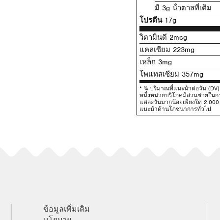
มี 3g น้ําตาลที่เติม
โปรตีน
17g
วิตามินดี 2mcg
แคลเซียม 223mg
เหล็ก 3mg
โพแทสเซียม 357mg
* % ปริมาณที่แนะนําต่อวัน (D
หนึ่งหน่วยบริโภคมีส่วนช่วยใ
แต่ละวันมากน้อยเพียงใด 2,000 แ
แนะนําด้านโภชนาการทั่วไป
ข้อมูลเพิ่มเติม
นโยบาย