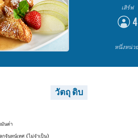
เสิร์ฟ
4
หนึ่งหน่ว
วัตถุ ดิบ
ันต่ํา
กจันทน์เทศ (ไม่จําเป็น)