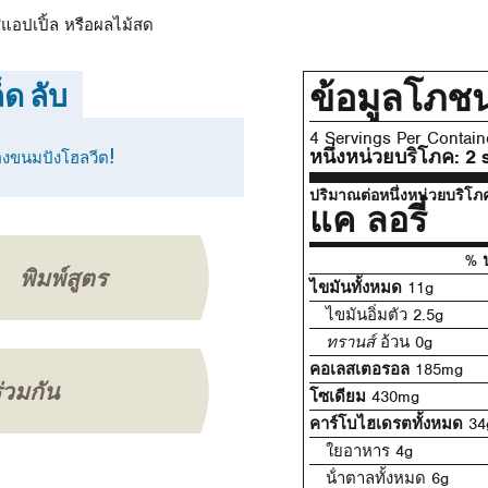
อสแอปเปิ้ล หรือผลไม้สด
ข้อมูลโภช
็ด ลับ
4 Servings Per Contain
หนึ่งหน่วยบริโภค:
2 
ลองขนมปังโฮลวีต!
ปริมาณต่อหนึ่งหน่วยบริโภ
แค ลอรี่
% ป
พิมพ์สูตร
ไขมันทั้งหมด
11g
ไขมันอิ่มตัว 2.5g
ทรานส์
อ้วน 0g
คอเลสเตอรอล
185mg
ร่วมกัน
โซเดียม
430mg
คาร์โบไฮเดรตทั้งหมด
34
ใยอาหาร 4g
น้ําตาลทั้งหมด 6g