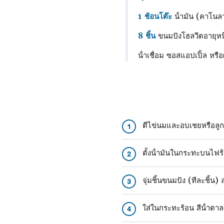
1 ช้อนโต๊ะ
น้ํามัน (คาโนล
8 ชิ้น
ขนมปังโฮลวีตอายุหนึ
น้ําเชื่อม ซอสแอปเปิ้ล หร
ตีไข่นมและอบเชยหรือลูก
1
ตั้งน้ํามันในกระทะบนไฟ
2
จุ่มชิ้นขนมปัง (ทีละชิ้น
3
ใส่ในกระทะร้อน สีน้ําต
4