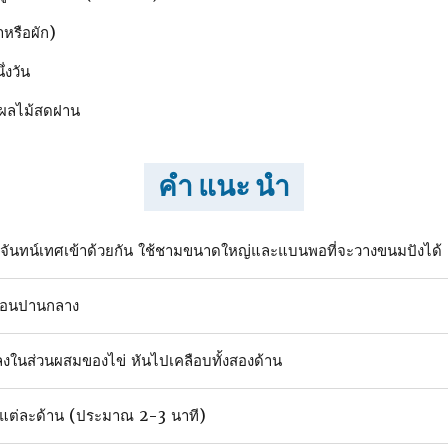
าหรือผัก)
่งวัน
ือผลไม้สดฝาน
คำ แนะ นำ
จันทน์เทศเข้าด้วยกัน ใช้ชามขนาดใหญ่และแบนพอที่จะวางขนมปังได้
ร้อนปานกลาง
) ลงในส่วนผสมของไข่ หันไปเคลือบทั้งสองด้าน
าลแต่ละด้าน (ประมาณ 2-3 นาที)