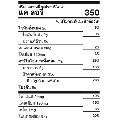
ปริมาณต่อหนึ่งหน่วยบริโภค
350
แค ลอรี่
% ปริมาณที่แนะนําต่อวัน*
3%
ไขมันทั้งหมด
2g
0%
ไขมันอิ่มตัว 0g
ทรานส์
อ้วน 0g
2%
คอเลสเตอรอล
5mg
6%
โซเดียม
130mg
29%
คาร์โบไฮเดรตทั้งหมด
79g
18%
ใยอาหาร 5g
น้ําตาลทั้งหมด 35g
26%
มี 13g น้ําตาลที่เติม
โปรตีน
8g
10%
วิตามินดี 2mcg
15%
แคลเซียม 190mg
6%
เหล็ก 1mg
20%
โพแทสเซียม 872