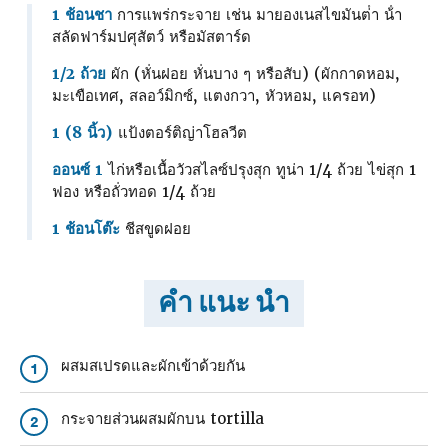
1 ช้อนชา
การแพร่กระจาย เช่น มายองเนสไขมันต่ํา น้ํา
สลัดฟาร์มปศุสัตว์ หรือมัสตาร์ด
1/2 ถ้วย
ผัก (หั่นฝอย หั่นบาง ๆ หรือสับ) (ผักกาดหอม,
มะเขือเทศ, สลอว์มิกซ์, แตงกวา, หัวหอม, แครอท)
1 (8 นิ้ว)
แป้งตอร์ติญ่าโฮลวีต
ออนซ์ 1
ไก่หรือเนื้อวัวสไลซ์ปรุงสุก ทูน่า 1/4 ถ้วย ไข่สุก 1
ฟอง หรือถั่วทอด 1/4 ถ้วย
1 ช้อนโต๊ะ
ชีสขูดฝอย
คำ แนะ นำ
ผสมสเปรดและผักเข้าด้วยกัน
1
กระจายส่วนผสมผักบน tortilla
2