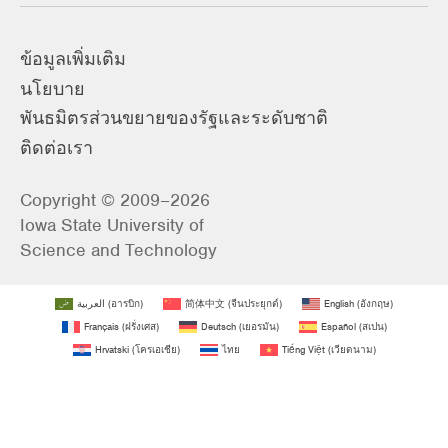
ข้อมูลเพิ่มเติม
นโยบาย
พันธมิตรส่วนขยายของรัฐและระดับชาติ
ติดต่อเรา
Copyright © 2009–2026
Iowa State University of
Science and Technology
العربية
(
อารบิก
)
简体中文
(
จีนประยุกต์
)
English
(
อังกฤษ
)
Français
(
ฝรั่งเศส
)
Deutsch
(
เยอรมัน
)
Español
(
สเปน
)
Hrvatski
(
โครเอเชีย
)
ไทย
Tiếng Việt
(
เวียดนาม
)