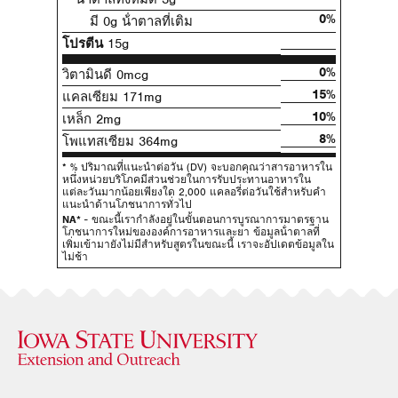
0%
มี 0g น้ําตาลที่เติม
โปรตีน
15g
0%
วิตามินดี 0mcg
15%
แคลเซียม 171mg
10%
เหล็ก 2mg
8%
โพแทสเซียม 364mg
* % ปริมาณที่แนะนําต่อวัน (DV) จะบอกคุณว่าสารอาหารใน
หนึ่งหน่วยบริโภคมีส่วนช่วยในการรับประทานอาหารใน
แต่ละวันมากน้อยเพียงใด 2,000 แคลอรี่ต่อวันใช้สําหรับคํา
แนะนําด้านโภชนาการทั่วไป
NA*
- ขณะนี้เรากําลังอยู่ในขั้นตอนการบูรณาการมาตรฐาน
โภชนาการใหม่ขององค์การอาหารและยา ข้อมูลน้ําตาลที่
เพิ่มเข้ามายังไม่มีสําหรับสูตรในขณะนี้ เราจะอัปเดตข้อมูลใน
ไม่ช้า