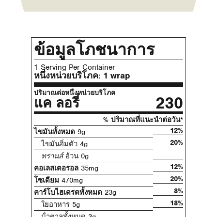
ข้อมูลโภชนาการ
1 Serving Per Container
หนึ่งหน่วยบริโภค:
1 wrap
ปริมาณต่อหนึ่งหน่วยบริโภค
230
แค ลอรี่
% ปริมาณที่แนะนําต่อวัน*
12%
ไขมันทั้งหมด
9g
20%
ไขมันอิ่มตัว 4g
ทรานส์
อ้วน 0g
12%
คอเลสเตอรอล
35mg
20%
โซเดียม
470mg
8%
คาร์โบไฮเดรตทั้งหมด
23g
18%
ใยอาหาร 5g
น้ําตาลทั้งหมด 3g