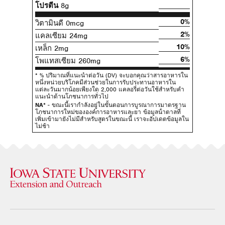
โปรตีน
8g
0%
วิตามินดี 0mcg
2%
แคลเซียม 24mg
10%
เหล็ก 2mg
6%
โพแทสเซียม 260mg
* % ปริมาณที่แนะนําต่อวัน (DV) จะบอกคุณว่าสารอาหารใน
หนึ่งหน่วยบริโภคมีส่วนช่วยในการรับประทานอาหารใน
แต่ละวันมากน้อยเพียงใด 2,000 แคลอรี่ต่อวันใช้สําหรับคํา
แนะนําด้านโภชนาการทั่วไป
NA*
- ขณะนี้เรากําลังอยู่ในขั้นตอนการบูรณาการมาตรฐาน
โภชนาการใหม่ขององค์การอาหารและยา ข้อมูลน้ําตาลที่
เพิ่มเข้ามายังไม่มีสําหรับสูตรในขณะนี้ เราจะอัปเดตข้อมูลใน
ไม่ช้า