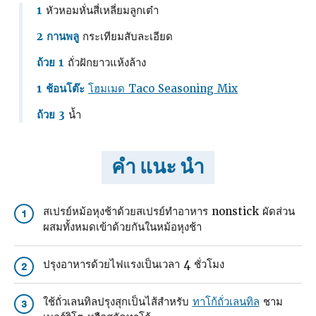
1
หัวหอมหั่นสี่เหลี่ยมลูกเต๋า
2 กานพลู
กระเทียมสับละเอียด
ถ้วย 1
ถั่วฝักยาวแห้งล้าง
1 ช้อนโต๊ะ
โฮมเมด Taco Seasoning Mix
ถ้วย 3
น้ำ
คำ แนะ นำ
สเปรย์หม้อหุงช้าด้วยสเปรย์ทําอาหาร nonstick ผัดส่วน
1
ผสมทั้งหมดเข้าด้วยกันในหม้อหุงช้า
ปรุงอาหารด้วยไฟแรงเป็นเวลา 4 ชั่วโมง
2
ใช้ถั่วเลนทิลปรุงสุกเป็นไส้สําหรับ
ทาโก้ถั่วเลนทิล
ชาม
3