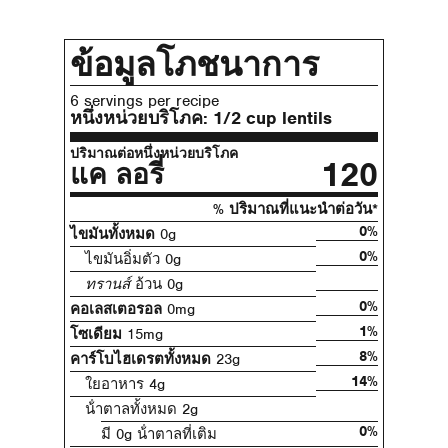
ข้อมูลโภชนาการ
6 servings per recipe
หนึ่งหน่วยบริโภค:
1/2 cup lentils
ปริมาณต่อหนึ่งหน่วยบริโภค
120
แค ลอรี่
% ปริมาณที่แนะนําต่อวัน*
0%
ไขมันทั้งหมด
0g
0%
ไขมันอิ่มตัว 0g
ทรานส์
อ้วน 0g
0%
คอเลสเตอรอล
0mg
1%
โซเดียม
15mg
8%
คาร์โบไฮเดรตทั้งหมด
23g
14%
ใยอาหาร 4g
น้ําตาลทั้งหมด 2g
0%
มี 0g น้ําตาลที่เติม