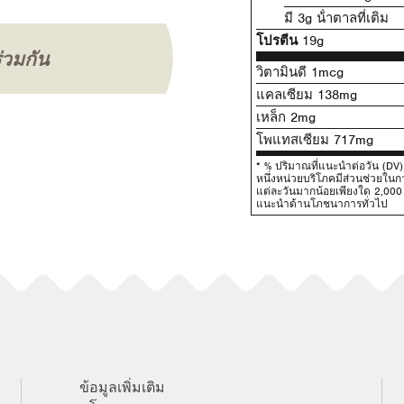
มี 3g น้ําตาลที่เติม
โปรตีน
19g
ร่วมกัน
วิตามินดี 1mcg
แคลเซียม 138mg
เหล็ก 2mg
โพแทสเซียม 717mg
* % ปริมาณที่แนะนําต่อวัน (D
หนึ่งหน่วยบริโภคมีส่วนช่วยใ
แต่ละวันมากน้อยเพียงใด 2,000 แ
แนะนําด้านโภชนาการทั่วไป
ข้อมูลเพิ่มเติม