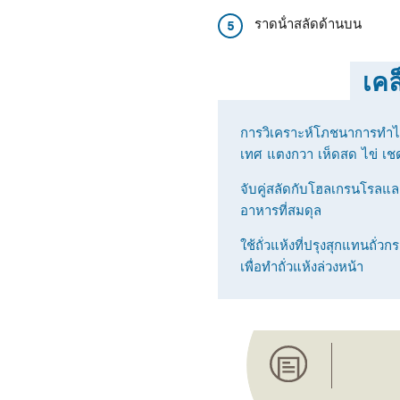
ราดน้ําสลัดด้านบน
5
เคล
การวิเคราะห์โภชนาการทําไ
เทศ แตงกวา เห็ดสด ไข่ เชด
จับคู่สลัดกับโฮลเกรนโรลและน
อาหารที่สมดุล
ใช้ถั่วแห้งที่ปรุงสุกแทนถั่ว
เพื่อทําถั่วแห้งล่วงหน้า