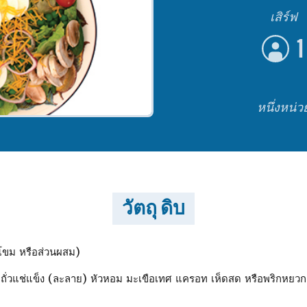
เสิร์ฟ
1
หนึ่งหน่
วัตถุ ดิบ
โขม หรือส่วนผสม)
 ถั่วแช่แข็ง (ละลาย) หัวหอม มะเขือเทศ แครอท เห็ดสด หรือพริกหยวก