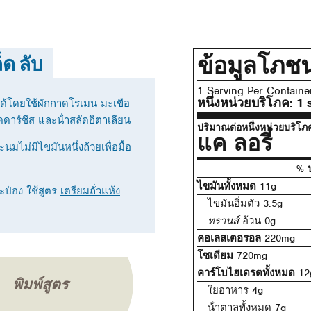
ข้อมูลโภช
็ด ลับ
1 Serving Per Containe
หนึ่งหน่วยบริโภค:
1 
ด้โดยใช้ผักกาดโรเมน มะเขือ
ดาร์ชีส และน้ําสลัดอิตาเลียน
ปริมาณต่อหนึ่งหน่วยบริโภ
แค ลอรี่
มไม่มีไขมันหนึ่งถ้วยเพื่อมื้อ
% ป
ไขมันทั้งหมด
11g
กระป๋อง ใช้สูตร
เตรียมถั่วแห้ง
ไขมันอิ่มตัว 3.5g
ทรานส์
อ้วน 0g
คอเลสเตอรอล
220mg
โซเดียม
720mg
คาร์โบไฮเดรตทั้งหมด
12
พิมพ์สูตร
ใยอาหาร 4g
น้ําตาลทั้งหมด 7g