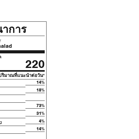
นาการ
r
salad
ค
220
ริมาณที่แนะนําต่อวัน*
14%
18%
73%
31%
4%
g
14%