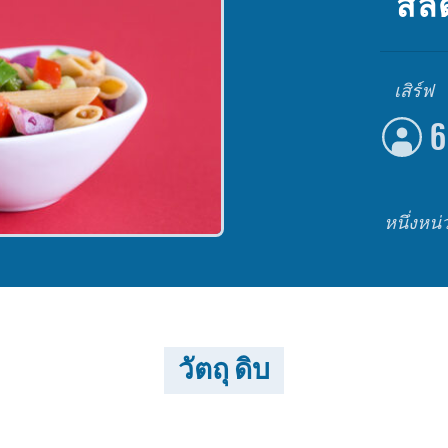
สลั
เสิร์ฟ
6
หนึ่งหน
วัตถุ ดิบ