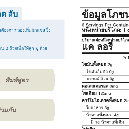
ข้อมูลโภช
็ด ลับ
6 Servings Per Contain
หนึ่งหน่วยบริโภค:
1 
ณต้องการ ลองเพิ่มผักแช่แข็ง
ปริมาณต่อหนึ่งหน่วยบริโภ
แค ลอรี่
 2 ถ้วยเพื่อให้สุก 4 ถ้วย
% ป
ไขมันทั้งหมด
2g
ไขมันอิ่มตัว 0g
พิมพ์สูตร
ทรานส์
อ้วน 0g
คอเลสเตอรอล
0mg
โซเดียม
125mg
คาร์โบไฮเดรตทั้งหมด
25
ใยอาหาร 3g
ร่วมกัน
น้ําตาลทั้งหมด 4g
มี 1g น้ําตาลที่เติม