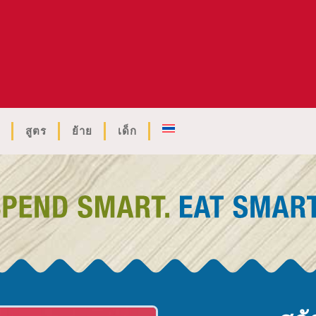
สูตร
ย้าย
เด็ก