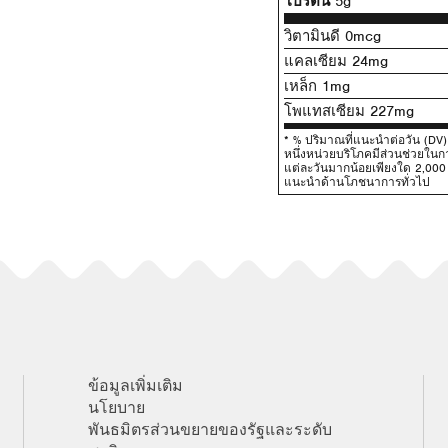
โปรตีน
5g
วิตามินดี 0mcg
แคลเซียม 24mg
เหล็ก 1mg
โพแทสเซียม 227mg
* % ปริมาณที่แนะนําต่อวัน (D
หนึ่งหน่วยบริโภคมีส่วนช่วยใ
แต่ละวันมากน้อยเพียงใด 2,000 แ
แนะนําด้านโภชนาการทั่วไป
ข้อมูลเพิ่มเติม
นโยบาย
พันธมิตรส่วนขยายของรัฐและระดับ